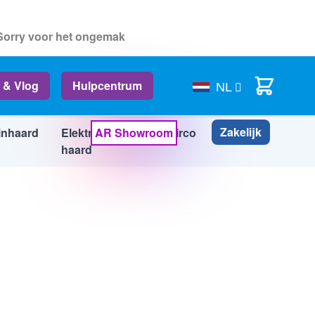
 Sorry voor het ongemak
Cart
 & Vlog
Hulpcentrum
NL
Zakelijk
inhaard
Elektrische
AR Showroom
Airco
Info
haard