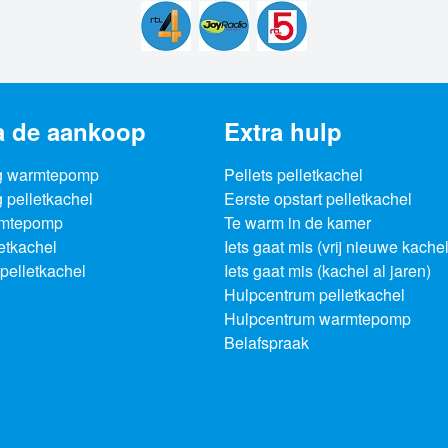
a de aankoop
Extra hulp
g warmtepomp
Pellets pelletkachel
 pelletkachel
Eerste opstart pelletkachel
rmtepomp
Te warm in de kamer
letkachel
Iets gaat mis (vrij nieuwe kachel
pelletkachel
Iets gaat mis (kachel al jaren)
Hulpcentrum pelletkachel
Hulpcentrum warmtepomp
Belafspraak