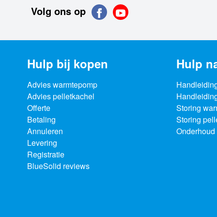
Volg ons op
Hulp bij kopen
Hulp n
Advies warmtepomp
Handleidin
Advies pelletkachel
Handleiding
Offerte
Storing wa
Betaling
Storing pel
Annuleren
Onderhoud 
Levering
Registratie
BlueSolid reviews