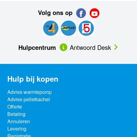
Volg ons op
Hulpcentrum
Antwoord Desk
Hulp bij kopen
Advies warmtepomp
Advies pelletkachel
Offerte
Betaling
Annuleren
Levering
Registratie