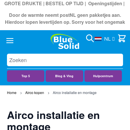
GROTE DRUKTE | BESTEL OP TIJD |
Openingstijden
|
Door de warmte neemt postNL geen pakketjes aan.
Hierdoor lopen levertijden op. Sorry voor het ongemak
Search
Cart
NL
Top 5
Blog & Vlog
Hulpcentrum
Ga naar de inhoud
Home
Airco kopen
Airco installatie en montage
Airco installatie en
montage