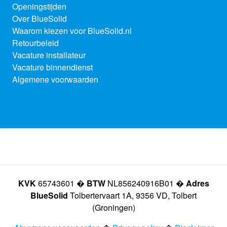
Openingstijden
Over BlueSolid
Waarom kiezen voor BlueSolid.nl
Retourbeleid
Vacature installateur
Vacature binnendienst
Algemene voorwaarden
KVK
65743601 �
BTW
NL856240916B01 �
Adres
BlueSolid
Tolbertervaart 1A, 9356 VD, Tolbert
(Groningen)