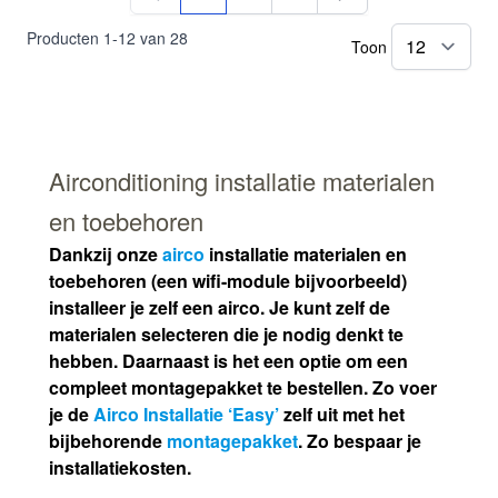
U lees momenteel pagina
Pagina
Pagina
Producten
1
-
12
van
28
Toon
pe
Airconditioning installatie materialen
en toebehoren
Dankzij onze
airco
installatie materialen en
toebehoren (een wifi-module bijvoorbeeld)
installeer je zelf een airco. Je kunt zelf de
materialen selecteren die je nodig denkt te
hebben. Daarnaast is het een optie om een
compleet montagepakket te bestellen. Zo voer
je de
Airco Installatie ‘Easy’
zelf uit met het
bijbehorende
montagepakket
. Zo bespaar je
installatiekosten.