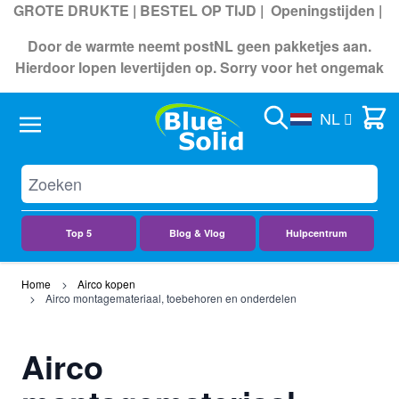
GROTE DRUKTE | BESTEL OP TIJD |
Openingstijden
|
Door de warmte neemt postNL geen pakketjes aan.
Hierdoor lopen levertijden op. Sorry voor het ongemak
Search
Cart
NL
Top 5
Blog & Vlog
Hulpcentrum
Ga naar de inhoud
Home
Airco kopen
Airco montagemateriaal, toebehoren en onderdelen
Airco