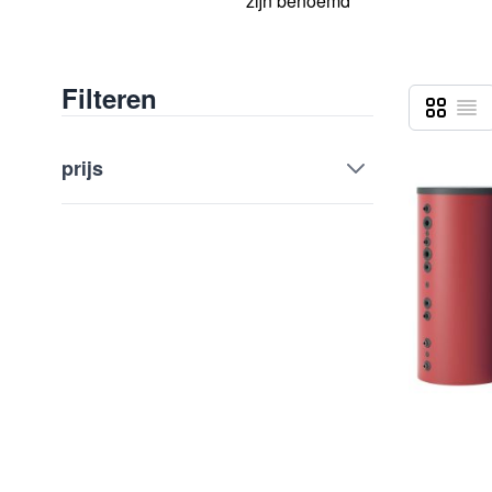
zijn benoemd
Filteren
Foto-tabe
Lijst
Tonen als
prijs