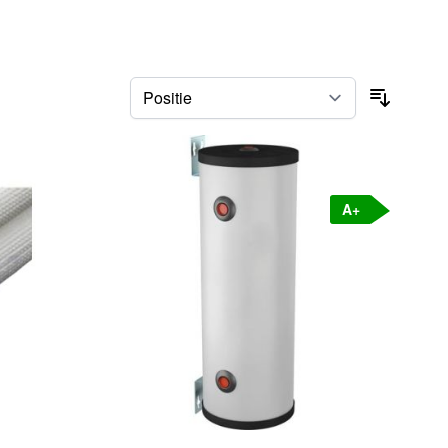
Sorteer
A+