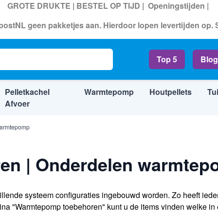
GROTE DRUKTE | BESTEL OP TIJD |
Openingstijden
|
ostNL geen pakketjes aan. Hierdoor lopen levertijden op.
Top 5
Blog
Pelletkachel
Warmtepomp
Houtpellets
Tu
Afvoer
warmtepomp
en | Onderdelen warmtep
illende systeem configuraties ingebouwd worden. Zo heeft ieder
ina "Warmtepomp toebehoren" kunt u de items vinden welke 