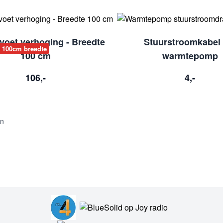
voet verhoging - Breedte
Stuurstroomkabel 
- 100cm breedte
100 cm
warmtepomp
106,-
4,-
en