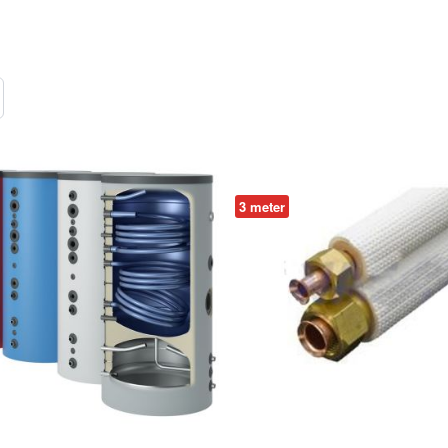
l
3 meter