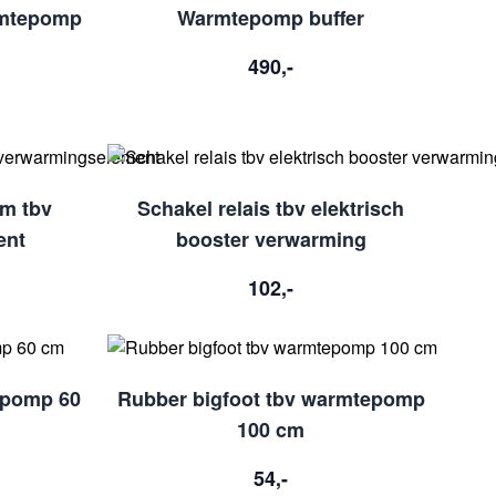
armtepomp
Warmtepomp buffer
490,-
m tbv
Schakel relais tbv elektrisch
ent
booster verwarming
102,-
epomp 60
Rubber bigfoot tbv warmtepomp
100 cm
54,-