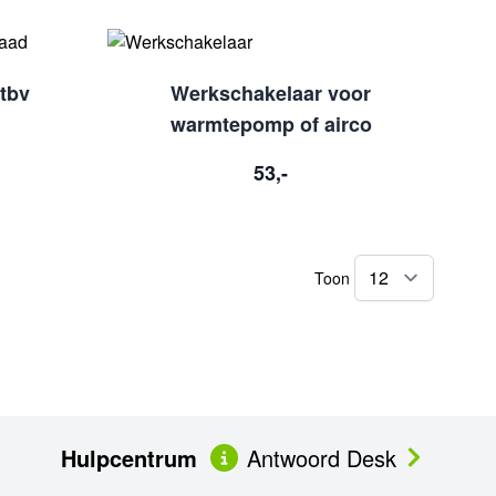
tbv
Werkschakelaar voor
warmtepomp of airco
53,-
Toon
per pag
Hulpcentrum
Antwoord Desk