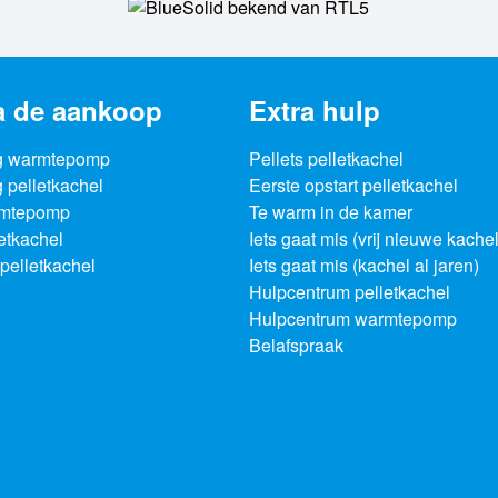
a de aankoop
Extra hulp
g warmtepomp
Pellets pelletkachel
 pelletkachel
Eerste opstart pelletkachel
rmtepomp
Te warm in de kamer
letkachel
Iets gaat mis (vrij nieuwe kachel
pelletkachel
Iets gaat mis (kachel al jaren)
Hulpcentrum pelletkachel
Hulpcentrum warmtepomp
Belafspraak