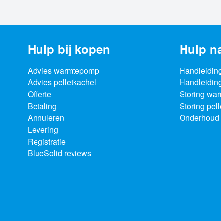
Hulp bij kopen
Hulp n
Advies warmtepomp
Handleidin
Advies pelletkachel
Handleiding
Offerte
Storing wa
Betaling
Storing pel
Annuleren
Onderhoud 
Levering
Registratie
BlueSolid reviews