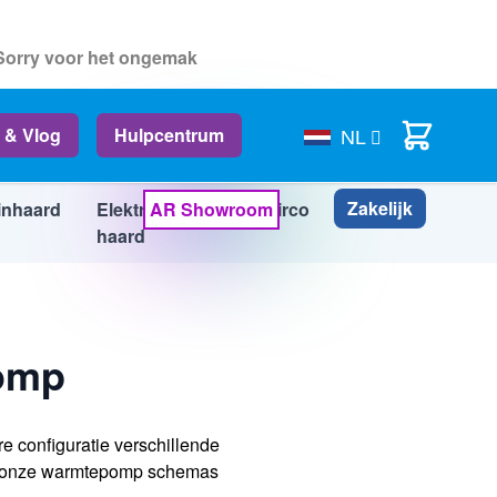
 Sorry voor het ongemak
Cart
 & Vlog
Hulpcentrum
NL
Zakelijk
inhaard
Elektrische
AR Showroom
Airco
Info
haard
omp
e configuratie verschillende
in onze warmtepomp schemas