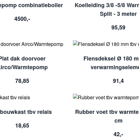
pomp combinatieboiler
Koelleiding 3/8 -5/8 W
Split - 3 meter
4500,-
95,59
Plat dak doorvoer
Flensdeksel Ø 180 m
irco/Warmtepomp
verwarmingselem
78,85
91,4
bouwkast tbv relais
Rubber voet tbv warmt
cm
18,65
42,-