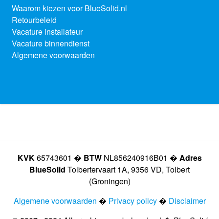
Waarom kiezen voor BlueSolid.nl
Retourbeleid
Vacature installateur
Vacature binnendienst
Algemene voorwaarden
KVK
65743601 �
BTW
NL856240916B01 �
Adres
BlueSolid
Tolbertervaart 1A, 9356 VD, Tolbert
(Groningen)
Algemene voorwaarden
�
Privacy policy
�
Disclaimer