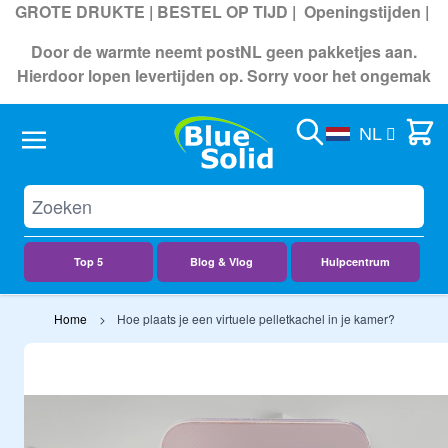
GROTE DRUKTE | BESTEL OP TIJD |
Openingstijden
|
Door de warmte neemt postNL geen pakketjes aan.
Hierdoor lopen levertijden op. Sorry voor het ongemak
Search
Cart
NL
Top 5
Blog & Vlog
Hulpcentrum
Ga naar de inhoud
Home
Hoe plaats je een virtuele pelletkachel in je kamer?