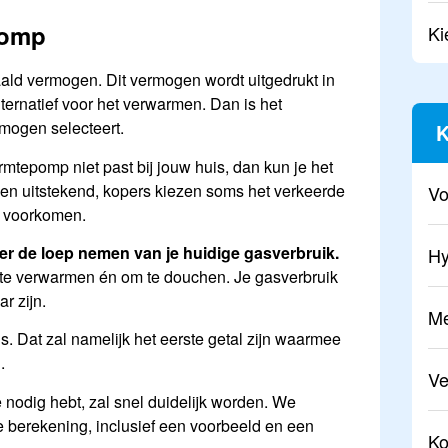
pomp
Ki
ald vermogen. Dit vermogen wordt uitgedrukt in
ernatief voor het verwarmen. Dan is het
rmogen selecteert.
K
tepomp niet past bij jouw huis, dan kun je het
n uitstekend, kopers kiezen soms het verkeerde
Vo
g voorkomen.
er de loep nemen van je huidige gasverbruik.
Hy
 te verwarmen én om te douchen. Je gasverbruik
r zijn.
Me
 is. Dat zal namelijk het eerste getal zijn waarmee
.
V
nodig hebt, zal snel duidelijk worden. We
 berekening, inclusief een voorbeeld en een
Ko