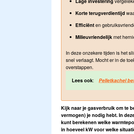
Lage investering
vergelek
Korte terugverdientijd
waa
Efficiënt
en gebruiksvriende
Milieuvriendelijk
met herni
In deze onzekere tijden is het s
snel verlaagt. Mocht er in de to
overstappen.
Lees ook
:
Pelletkachel b
Kijk naar je gasverbruik om te
vermogen) je nodig hebt. In de
kunt berekenen welke warmtepomp
in hoeveel kW voor welke situati