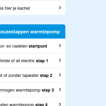
es hier je kachel
euzestappen warmtepomp
or- en nadelen
startpunt
bride of all electric
stap 1
t of zonder tapwater
stap 2
ermogen warmtepomp
stap 3
sten warmtepomp
stap 4