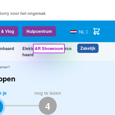
 Sorry voor het ongemak
Cart
 & Vlog
Hulpcentrum
NL
Zakelijk
inhaard
Elektrische
AR Showroom
Airco
Info
haard
warmen?
appen
n je
nog te lezen
4