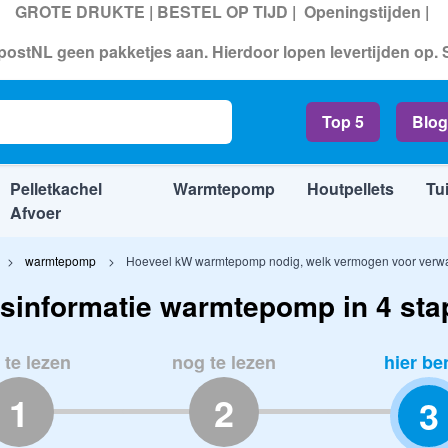
GROTE DRUKTE | BESTEL OP TIJD |
Openingstijden
|
ostNL geen pakketjes aan. Hierdoor lopen levertijden op.
Top 5
Blog
Pelletkachel
Warmtepomp
Houtpellets
Tu
Afvoer
warmtepomp
Hoeveel kW warmtepomp nodig, welk vermogen voor ver
sinformatie warmtepomp in 4 st
 te lezen
nog te lezen
hier be
1
2
3