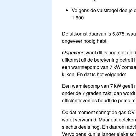
Volgens de vuistregel doe je 
1.600
De uitkomst daarvan is 6,875, w
ongeveer nodig hebt.
Ongeveer
, want dit is nog niet de
uitkomst uit de berekening betreft
een warmtepomp van 7 kW zomaar vo
kijken. En dat is het volgende:
Een warmtepomp van 7 kW geeft ni
onder de 7 graden zakt, dan word
efficiëntieverlies houdt de pomp
Op dat moment springt de gas-CV-k
wordt verwarmd. Maar dat betekent 
slechts deels nog. En daarom advis
Vervolgens kun je langer elektris