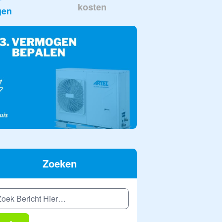
kosten
gen
Zoeken