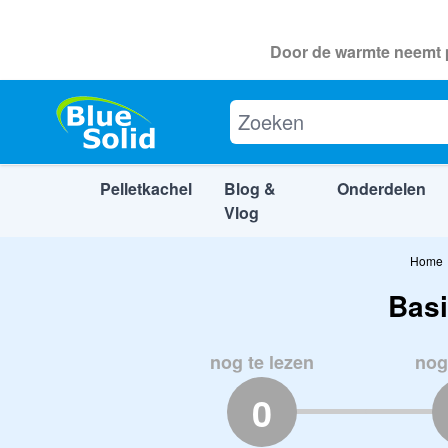
Door de warmte neemt p
Pelletkachel
Blog &
Onderdelen
Vlog
Ga naar de inhoud
Home
Basi
nog te lezen
nog
0