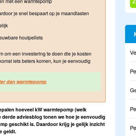
Z
en met een warmtepomp
rdoor je snel bespaart op je maandlasten
lijk
euwbare houtpellets
Ve
lim om een investering te doen die je kosten
ekomst iets beters komen, kun je eenvoudig
Pe
eter dan warmtepomp
Ge
Pe
 bepalen hoeveel kW warmtepomp (welk
ze derde adviesblog tonen we hoe je eenvoudig
 geschikt is. Daardoor krijg je gelijk inzicht
Pe
e geldt.