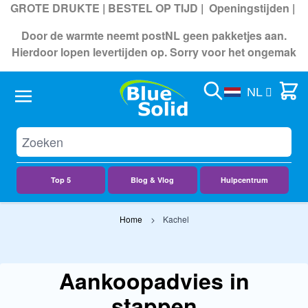
GROTE DRUKTE | BESTEL OP TIJD |
Openingstijden
|
Door de warmte neemt postNL geen pakketjes aan.
Hierdoor lopen levertijden op. Sorry voor het ongemak
Search
Cart
NL
Top 5
Blog & Vlog
Hulpcentrum
Ga naar de inhoud
Home
Kachel
Aankoopadvies in
stappen