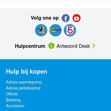
Volg ons op
Hulpcentrum
Antwoord Desk
Hulp bij kopen
Advies warmtepomp
Advies pelletkachel
Offerte
Betaling
Annuleren