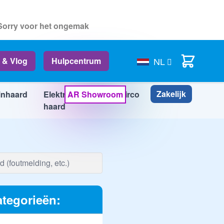
 Sorry voor het ongemak
Cart
 & Vlog
Hulpcentrum
NL
Zakelijk
inhaard
Elektrische
AR Showroom
Airco
Info
haard
tegorieën: