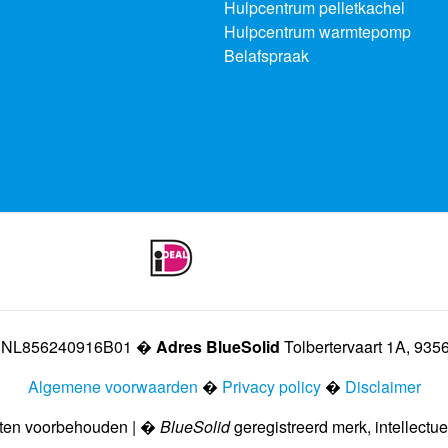
Hulpcentrum pelletkachel
Hulpcentrum warmtepomp
Belafspraak
NL856240916B01 �
Adres BlueSolid
Tolbertervaart 1A, 9356
Algemene voorwaarden
�
Privacy policy
�
Disclaimer
hten voorbehouden | �
BlueSolid
geregistreerd merk, intellect