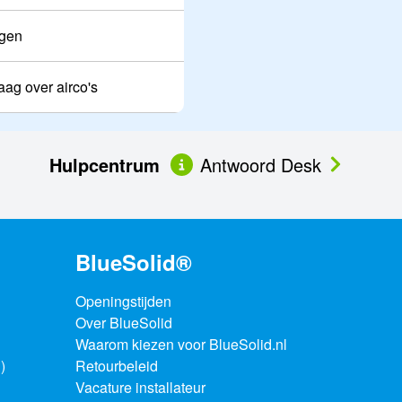
agen
aag over airco's
Hulpcentrum
Antwoord Desk
BlueSolid®
Openingstijden
Over BlueSolid
Waarom kiezen voor BlueSolid.nl
)
Retourbeleid
Vacature installateur