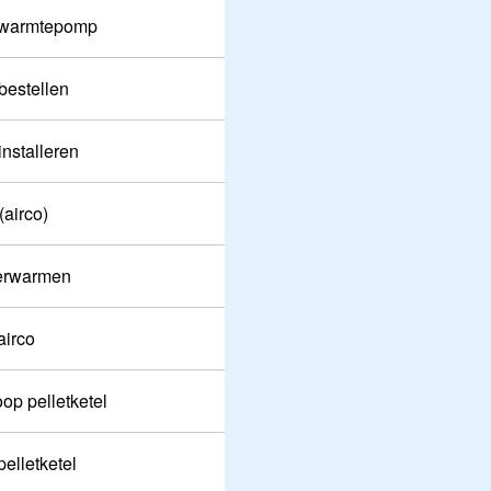
 warmtepomp
bestellen
installeren
(airco)
verwarmen
airco
op pelletketel
elletketel