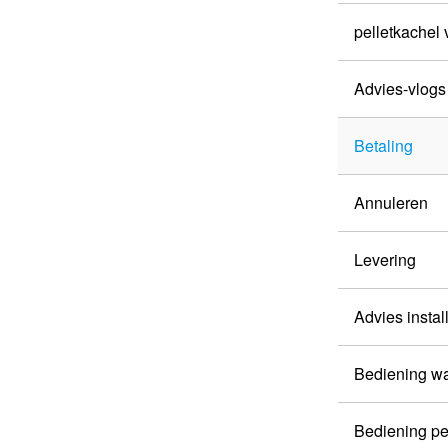
pelletkachel
Advies-vlog
Betaling
Annuleren
Levering
Advies instal
Bediening w
Bediening pe