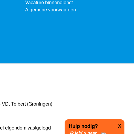
Vacature binnendienst
Algemene voorwaarden
 VD, Tolbert (Groningen)
x
Hulp nodig?
ueel eigendom vastgelegd
Ik leid u naar