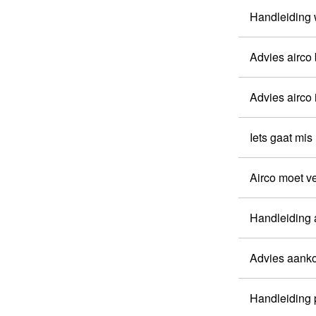
Handleiding
Advies airco 
Advies airco 
Iets gaat mis 
Airco moet 
Handleiding 
Advies aanko
Handleiding p