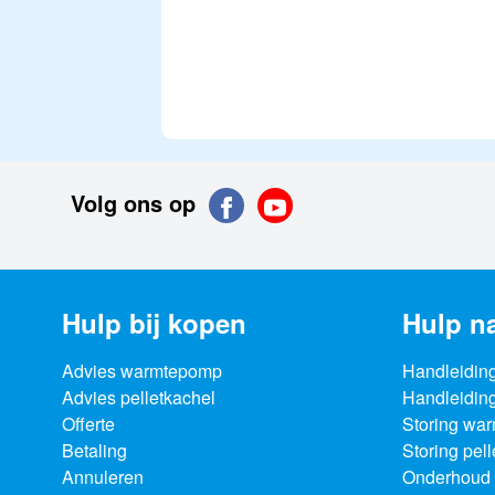
Volg ons op
Hulp bij kopen
Hulp n
Advies warmtepomp
Handleidin
Advies pelletkachel
Handleiding
Offerte
Storing wa
Betaling
Storing pel
Annuleren
Onderhoud 