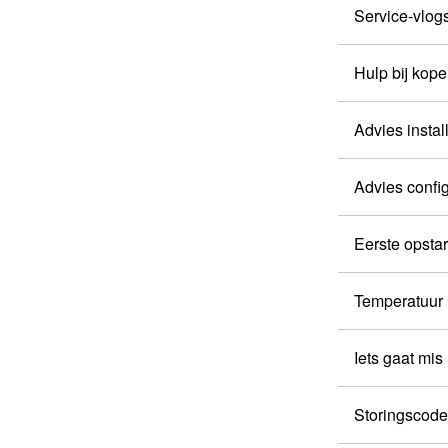
Service-vlogs
Hulp bij ko
Advies insta
Advies confi
Eerste opsta
Temperatuur
Iets gaat mi
Storingscod