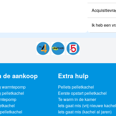
Acquisitievr
Ik heb een vr
a de aankoop
Extra hulp
g warmtepomp
Pellets pelletkachel
 pelletkachel
Eerste opstart pelletkachel
rmtepomp
Te warm in de kamer
letkachel
Iets gaat mis (vrij nieuwe kachel
pelletkachel
Iets gaat mis (kachel al jaren)