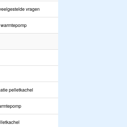
 veelgestelde vragen
s warmtepomp
latie pelletkachel
armtepomp
lletkachel