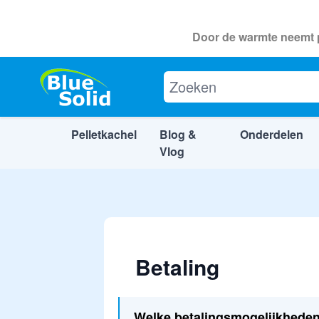
Door de warmte neemt p
Pelletkachel
Blog &
Onderdelen
Vlog
Ga naar de inhoud
Betaling
Welke betalingsmogelijkheden 