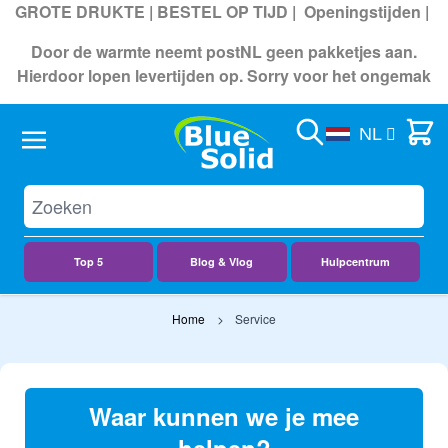
GROTE DRUKTE | BESTEL OP TIJD |
Openingstijden
|
Door de warmte neemt postNL geen pakketjes aan.
Hierdoor lopen levertijden op. Sorry voor het ongemak
Search
Cart
NL
Top 5
Blog & Vlog
Hulpcentrum
Ga naar de inhoud
Home
Service
Waar kunnen we je mee