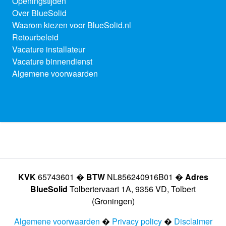
Openingstijden
Over BlueSolid
Waarom kiezen voor BlueSolid.nl
Retourbeleid
Vacature installateur
Vacature binnendienst
Algemene voorwaarden
KVK
65743601 �
BTW
NL856240916B01 �
Adres
BlueSolid
Tolbertervaart 1A, 9356 VD, Tolbert
(Groningen)
Algemene voorwaarden
�
Privacy policy
�
Disclaimer