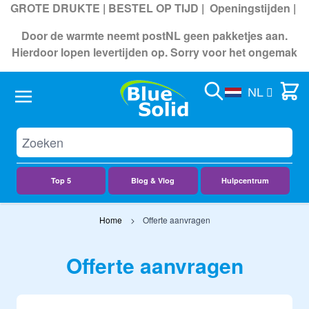
GROTE DRUKTE | BESTEL OP TIJD |
Openingstijden
|
Door de warmte neemt postNL geen pakketjes aan.
Hierdoor lopen levertijden op. Sorry voor het ongemak
Search
Cart
NL
Top 5
Blog & Vlog
Hulpcentrum
Ga naar de inhoud
Home
Offerte aanvragen
Offerte aanvragen