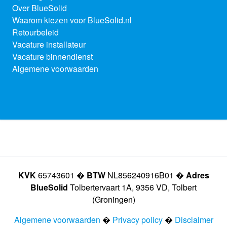
Over BlueSolid
Waarom kiezen voor BlueSolid.nl
Retourbeleid
Vacature installateur
Vacature binnendienst
Algemene voorwaarden
KVK
65743601 �
BTW
NL856240916B01 �
Adres
BlueSolid
Tolbertervaart 1A, 9356 VD, Tolbert
(Groningen)
Algemene voorwaarden
�
Privacy policy
�
Disclaimer