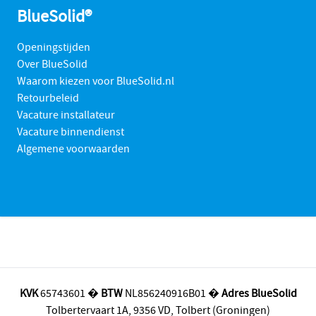
BlueSolid®
Openingstijden
Over BlueSolid
Waarom kiezen voor BlueSolid.nl
Retourbeleid
Vacature installateur
Vacature binnendienst
Algemene voorwaarden
KVK
65743601 �
BTW
NL856240916B01 �
Adres BlueSolid
Tolbertervaart 1A, 9356 VD, Tolbert (Groningen)