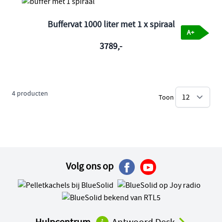
Buffervat 1000 liter met 1 x spiraal
A+
3789,-
4
producten
Toon
pe
Volg ons op