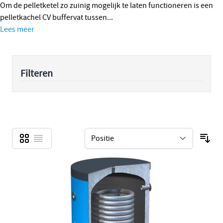
Om de pelletketel zo zuinig mogelijk te laten functioneren is een
pelletkachel CV buffervat tussen...
Lees meer
Filteren
Foto-tabel
Lijst
Tonen als
Sor