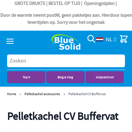
GROTE DRUKTE | BESTEL OP TIJD |
Openingstijden
|
Door de warmte neemt postNL geen pakketjes aan. Hierdoor lopen
levertijden op. Sorry voor het ongemak
Search
Cart
NL
Top 5
Blog & Vlog
Hulpcentrum
Ga naar de inhoud
Home
Pelletkachel accessoires
Pelletkachel CV Buffervat
Pelletkachel CV Buffervat