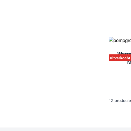
Warm
uitverkocht
M
12
product