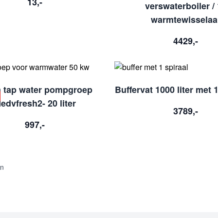
13,-
verswaterboiler /
warmtewisselaa
4429,-
 tap water pompgroep
Buffervat 1000 liter met 1
edvfresh2- 20 liter
3789,-
997,-
en