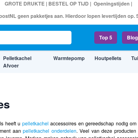
GROTE DRUKTE | BESTEL OP TIJD |
Openingstijden
|
ostNL geen pakketjes aan. Hierdoor lopen levertijden op.
Top 5
Blog
Pelletkachel
Warmtepomp
Houtpellets
Tu
Afvoer
es
ls heeft u
pelletkachel
accessoires en gereedschap nodig om 
timent aan
pelletkachel onderdelen
. Veel van deze producten