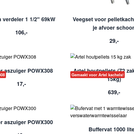
 verdeler 1 1/2" 69kW
Veegset voor pelletkac
je afvoer schoo
106,-
29,-
ter aszuiger POWX308
Artel houtpellets (72 z
308
Gemaakt voor Artel kachels!
15kg)
17,-
639,-
ter aszuiger POWX300
Buffervat 1000 lite