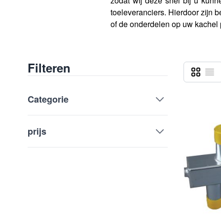
zodat wij deze snel bij u kun
toeleveranciers. Hierdoor zijn 
of de onderdelen op uw kachel
Filteren
Foto-tabe
Lijst
Tonen als
Categorie
prijs