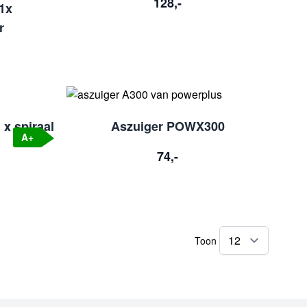
128,-
 1x
r
 x spiraal
Aszuiger POWX300
A+
74,-
Toon
per pag