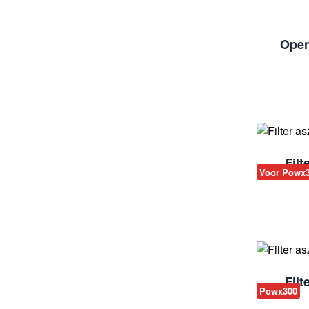
Open
Fil
Voor Powx
Fil
Powx300