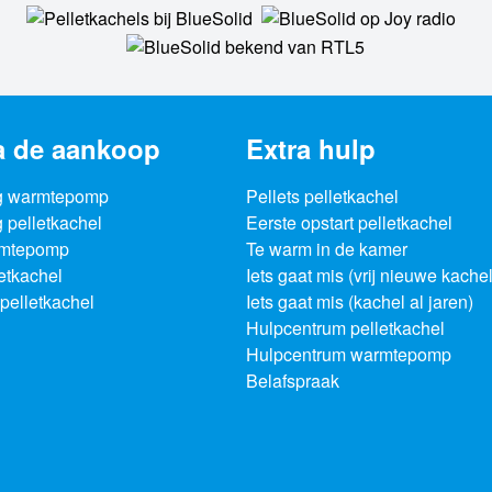
a de aankoop
Extra hulp
g warmtepomp
Pellets pelletkachel
 pelletkachel
Eerste opstart pelletkachel
rmtepomp
Te warm in de kamer
letkachel
Iets gaat mis (vrij nieuwe kachel
pelletkachel
Iets gaat mis (kachel al jaren)
Hulpcentrum pelletkachel
Hulpcentrum warmtepomp
Belafspraak