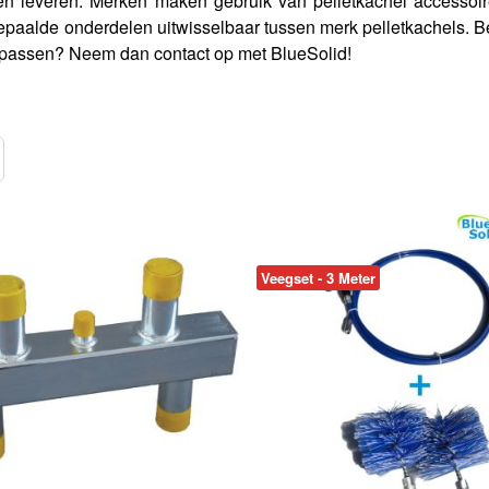
nen leveren. Merken maken gebruik van pelletkachel accessoir
bepaalde onderdelen uitwisselbaar tussen merk pelletkachels. B
 passen? Neem dan contact op met BlueSolid!
l
Veegset - 3 Meter