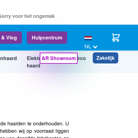
 Sorry voor het ongemak
Cart
 & Vlog
Hulpcentrum
NL
Zakelijk
inhaard
Elektrische
AR Showroom
Airco
Info
haard
de haarden te onderhouden. U
 hebben wij op voorraad liggen