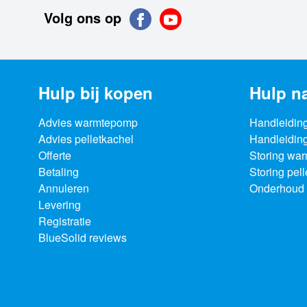
Volg ons op
Hulp bij kopen
Hulp n
Advies warmtepomp
Handleidin
Advies pelletkachel
Handleiding
Offerte
Storing wa
Betaling
Storing pel
Annuleren
Onderhoud 
Levering
Registratie
BlueSolid reviews