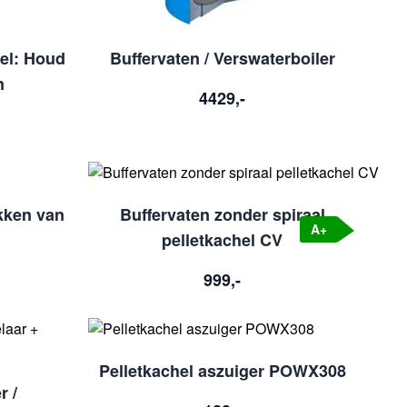
hel: Houd
Buffervaten / Verswaterboiler
n
4429,-
akken van
Buffervaten zonder spiraal
A+
pelletkachel CV
999,-
Pelletkachel aszuiger POWX308
r /