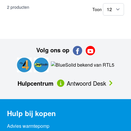
2
producten
Toon
pe
Volg ons op
Hulpcentrum
Antwoord Desk
Hulp bij kopen
Advies warmtepomp