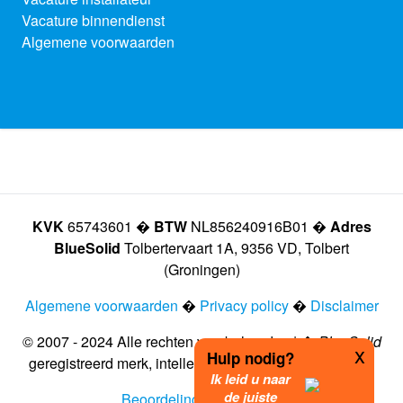
Vacature binnendienst
Algemene voorwaarden
KVK
65743601 �
BTW
NL856240916B01 �
Adres
BlueSolid
Tolbertervaart 1A, 9356 VD, Tolbert
(Groningen)
Algemene voorwaarden
�
Privacy policy
�
Disclaimer
© 2007 - 2024 Alle rechten voorbehouden | �
BlueSolid
x
Hulp nodig?
geregistreerd merk, intellectueel eigendom vastgelegd
Ik leid u naar
de juiste
Beoordeling door klanten