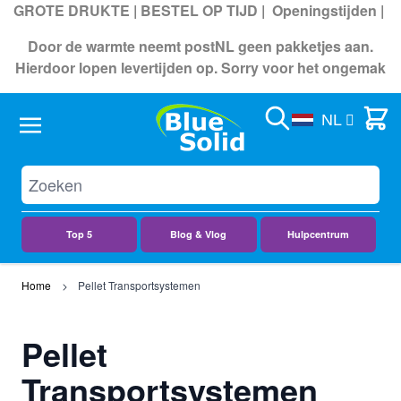
GROTE DRUKTE | BESTEL OP TIJD |
Openingstijden
|
Door de warmte neemt postNL geen pakketjes aan.
Hierdoor lopen levertijden op. Sorry voor het ongemak
Search
Cart
NL
Top 5
Blog & Vlog
Hulpcentrum
Ga naar de inhoud
Home
Pellet Transportsystemen
Pellet
Transportsystemen