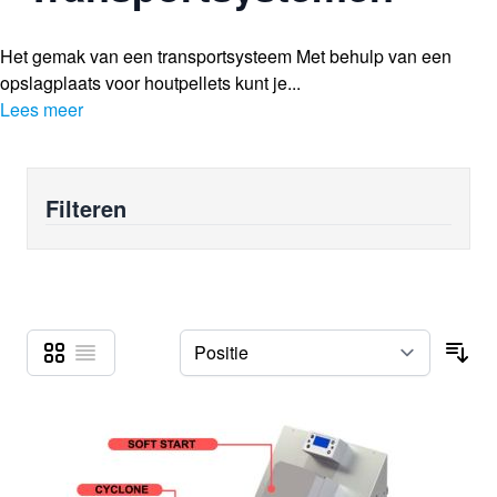
Het gemak van een transportsysteem Met behulp van een
opslagplaats voor houtpellets kunt je...
Lees meer
Filteren
Foto-tabel
Lijst
Tonen als
Sor