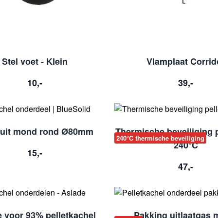
Stel voet - Klein
Vlamplaat Corrid
10,-
39,-
luit mond rond Ø80mm
Thermische beveiliging p
240°C thermische beveiliging
240°C
15,-
47,-
 voor 93% pelletkachel
Pakking uitlaatgas 