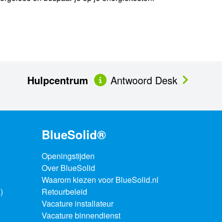
Hulpcentrum
Antwoord Desk
BlueSolid®
Openingstijden
Over BlueSolid
Waarom kiezen voor BlueSolid.nl
)
Retourbeleid
Vacature installateur
Vacature binnendienst