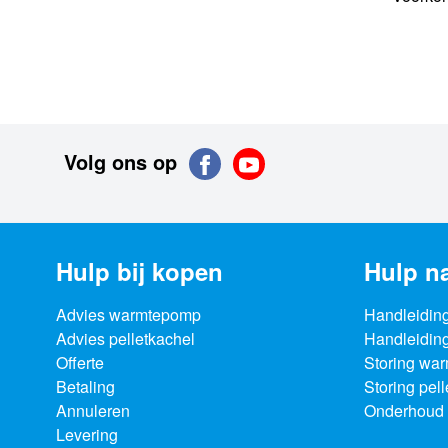
Volg ons op
Hulp bij kopen
Hulp n
Advies warmtepomp
Handleidin
Advies pelletkachel
Handleiding
Offerte
Storing wa
Betaling
Storing pel
Annuleren
Onderhoud 
Levering