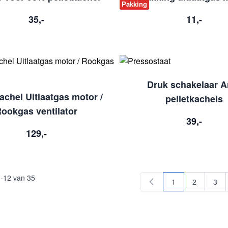
Pakking
35,-
11,-
Druk schakelaar A
achel Uitlaatgas motor /
pelletkachels
ookgas ventilator
39,-
129,-
1
-
12
van
35
1
2
3
U lees momentee
Pagina
Pagi