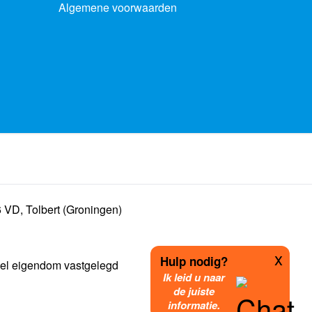
Algemene voorwaarden
 VD, Tolbert (Groningen)
x
Hulp nodig?
ueel eigendom vastgelegd
Ik leid u naar
de juiste
informatie.