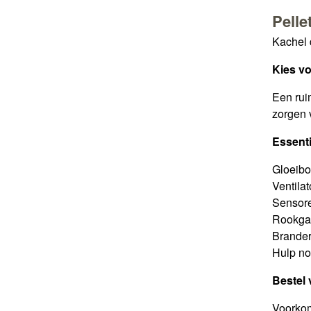
Pelle
Kachel 
Kies vo
Een rui
zorgen 
Essenti
Gloeibou
Ventila
Sensoren
Rookgas
Brander
Hulp no
Bestel 
Voorkom