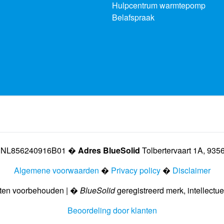
Hulpcentrum warmtepomp
Belafspraak
NL856240916B01 �
Adres BlueSolid
Tolbertervaart 1A, 9356
Algemene voorwaarden
�
Privacy policy
�
Disclaimer
hten voorbehouden | �
BlueSolid
geregistreerd merk, intellect
Beoordeling door klanten