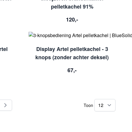
pelletkachel 91%
120,-
rtel
Display Artel pelletkachel - 3
knops (zonder achter deksel)
67,-
Toon
l pagina
na
per pag