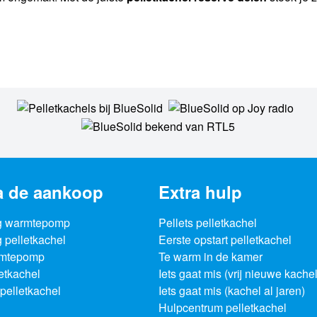
a de aankoop
Extra hulp
g warmtepomp
Pellets pelletkachel
 pelletkachel
Eerste opstart pelletkachel
rmtepomp
Te warm in de kamer
letkachel
Iets gaat mis (vrij nieuwe kachel
pelletkachel
Iets gaat mis (kachel al jaren)
Hulpcentrum pelletkachel