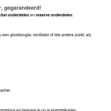
r, gegarandeerd!
chel onderdelen
en
reserve onderdelen
.
u een gloeibougie, ventilator of iets anders zoekt, wij
kachel.
zorgeloos en bespaar je op je energiekosten.