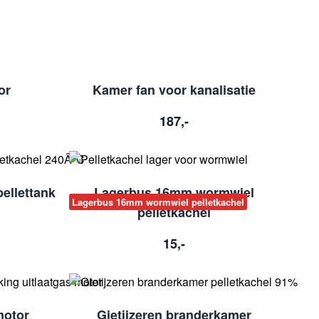
or
Kamer fan voor kanalisatie
187,-
ellettank
Lagerbus 16mm wormwiel
Lagerbus 16mm wormwiel pelletkachel
pelletkachel
15,-
motor
Gietijzeren branderkamer