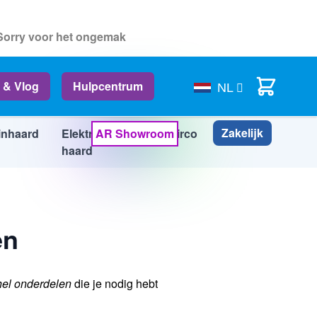
 Sorry voor het ongemak
Cart
 & Vlog
Hulpcentrum
NL
Zakelijk
inhaard
Elektrische
AR Showroom
Airco
Info
haard
en
hel onderdelen
die je nodig hebt