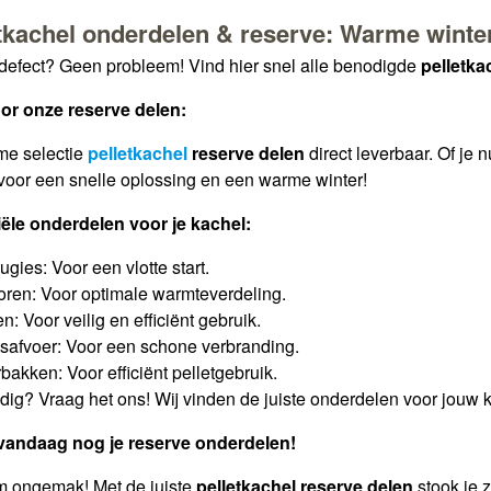
tkachel onderdelen & reserve: Warme winte
defect? Geen probleem! Vind hier snel alle benodigde
pelletka
or onze reserve delen:
me selectie
pelletkachel
reserve delen
direct leverbaar. Of je n
voor een snelle oplossing en een warme winter!
ële onderdelen voor je kachel:
gies: Voor een vlotte start.
toren: Voor optimale warmteverdeling.
: Voor veilig en efficiënt gebruik.
afvoer: Voor een schone verbranding.
bakken: Voor efficiënt pelletgebruik.
dig? Vraag het ons! Wij vinden de juiste onderdelen voor jouw 
vandaag nog je reserve onderdelen!
 ongemak! Met de juiste
pelletkachel reserve delen
stook je 