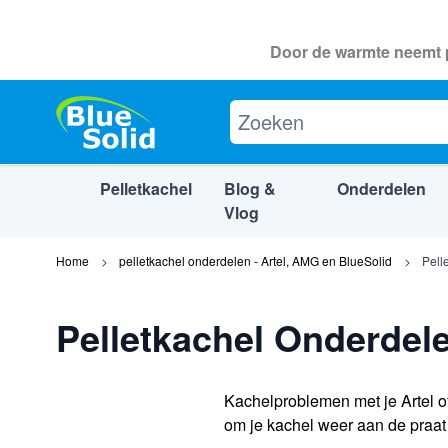
Door de warmte neemt p
Pelletkachel
Blog &
Onderdelen
Vlog
Ga naar de inhoud
Home
pelletkachel onderdelen - Artel, AMG en BlueSolid
Pell
Pelletkachel Onderdel
Kachelproblemen met je Artel o
om je kachel weer aan de praat t