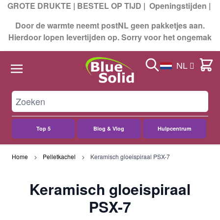
GROTE DRUKTE | BESTEL OP TIJD |
Openingstijden
|
Door de warmte neemt postNL geen pakketjes aan.
Hierdoor lopen levertijden op. Sorry voor het ongemak
Search
Cart
NL
Top 5
Blog & Vlog
Hulpcentrum
Ga naar de inhoud
Home
Pelletkachel
Keramisch gloeispiraal PSX-7
Keramisch gloeispiraal
PSX-7