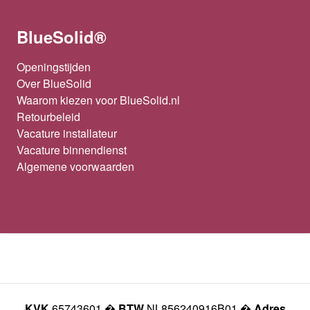
BlueSolid®
Openingstijden
Over BlueSolid
Waarom kiezen voor BlueSolid.nl
Retourbeleid
Vacature installateur
Vacature binnendienst
Algemene voorwaarden
KVK
65743601 �
BTW
NL856240916B01 �
Adres