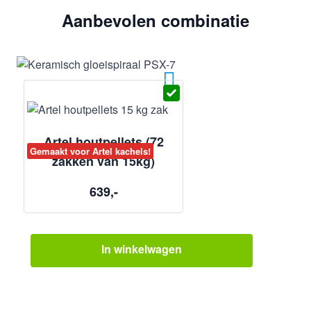
Aanbevolen combinatie
Artel houtpellets (72
Gemaakt voor Artel kachels!
zakken van 15kg)
639,-
In winkelwagen