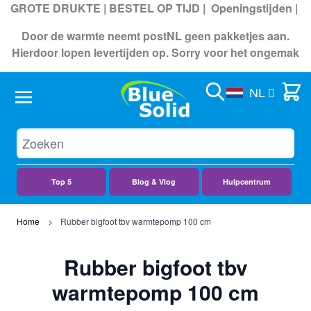
GROTE DRUKTE | BESTEL OP TIJD |
Openingstijden
|
Door de warmte neemt postNL geen pakketjes aan.
Hierdoor lopen levertijden op. Sorry voor het ongemak
Search
Cart
NL
Top 5
Blog & Vlog
Hulpcentrum
Ga naar de inhoud
Home
Rubber bigfoot tbv warmtepomp 100 cm
Rubber bigfoot tbv
warmtepomp 100 cm