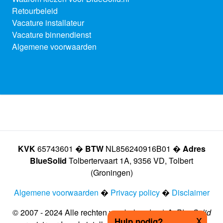
Retourbeleid
Vacature installateur
Vacature binnendienst
Algemene voorwaarden
KVK
65743601 �
BTW
NL856240916B01 �
Adres
BlueSolid
Tolbertervaart 1A, 9356 VD, Tolbert
(Groningen)
Algemene voorwaarden
�
Privacy policy
�
Disclaimer
© 2007 - 2024 Alle rechten voorbehouden | �
BlueSolid
x
Hulp nodig?