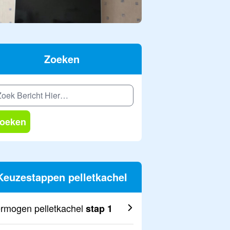
Zoeken
oeken
Keuzestappen pelletkachel
rmogen pelletkachel
stap 1