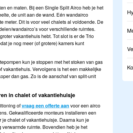
orten en maten. Bij een Single Split Airco heb je het
Hy
elte, de unit aan de wand. Eén wandairco
e meter. Dit is voor veel chalets al voldoende. De
ndelen/wandairco’s voor verschillende ruimtes.
Me
oter vakantiehuis hebt. Tot slot is er de Trio
odat je nog meer (of grotere) kamers kunt
V
rmtepompen kun je stoppen met het stoken van gas
Ko
f vakantiehuis. Vervolgens is het een makkelijke
per dan gas. Zo is de aanschaf van split-unit
leren in chalet of vakantiehuisje
itioning of
vraag een offerte aan
voor een airco
mens. Gekwalificeerde monteurs installeren een
or je chalet of vakantiehuisje. Daarna kun je
ig verwarmde ruimte. Bovendien heb je het