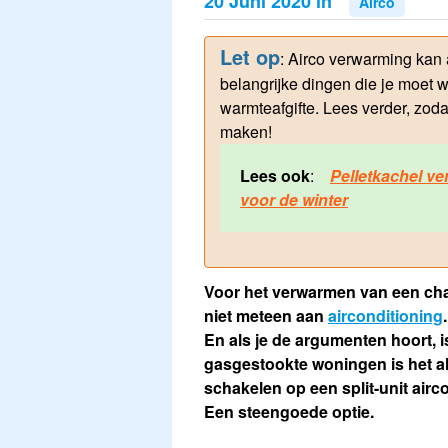
20 Juni 2020 in
Airco
Let op
: Airco verwarming kan a
belangrijke dingen die je moet 
warmteafgifte. Lees verder, zod
maken!
Lees ook
:
Pelletkachel ve
voor de winter
Voor het verwarmen van een chal
niet meteen aan
airconditioning
En als je de argumenten hoort, is
gasgestookte woningen is het a
schakelen op een split-unit airc
Een steengoede optie.