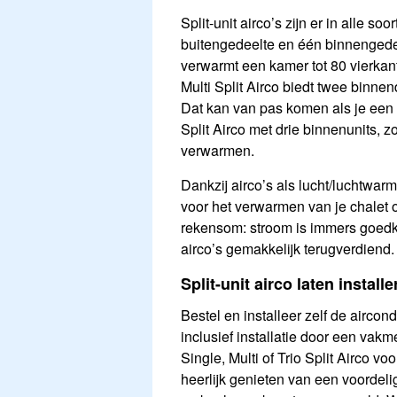
Split-unit airco’s zijn er in alle so
buitengedeelte en één binnengede
verwarmt een kamer tot 80 vierkant
Multi Split Airco biedt twee binne
Dat kan van pas komen als je een gr
Split Airco met drie binnenunits, z
verwarmen.
Dankzij airco’s als lucht/luchtwa
voor het verwarmen van je chalet o
rekensom: stroom is immers goedko
airco’s gemakkelijk terugverdiend.
Split-unit airco laten instal
Bestel en installeer zelf de aircond
inclusief installatie door een vak
Single, Multi of Trio Split Airco vo
heerlijk genieten van een voordel