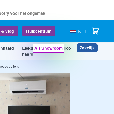
 Sorry voor het ongemak
Cart
 & Vlog
Hulpcentrum
NL
Zakelijk
inhaard
Elektrische
AR Showroom
Airco
Info
haard
goede optie is