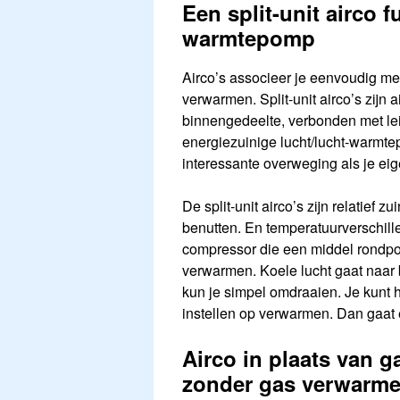
Een split-unit airco f
warmtepomp
Airco’s associeer je eenvoudig met
verwarmen. Split-unit airco’s zijn 
binnengedeelte, verbonden met leid
energiezuinige lucht/lucht-warm
interessante overweging als je eig
De split-unit airco’s zijn relatief 
benutten. En temperatuurverschillen
compressor die een middel rondpo
verwarmen. Koele lucht gaat naar 
kun je simpel omdraaien. Je kunt 
instellen op verwarmen. Dan gaat 
Airco in plaats van g
zonder gas verwarm