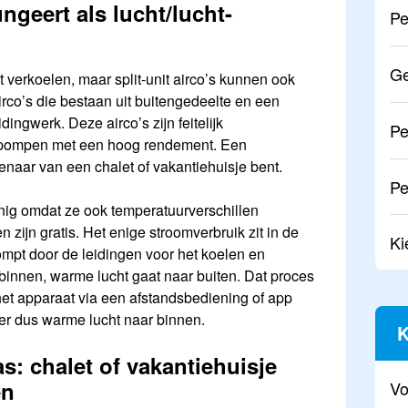
ungeert als lucht/lucht-
Pe
Ge
 verkoelen, maar split-unit airco’s kunnen ook
airco’s die bestaan uit buitengedeelte en een
ingwerk. Deze airco’s zijn feitelijk
Pe
tepompen met een hoog rendement. Een
enaar van een chalet of vakantiehuisje bent.
Pe
zuinig omdat ze ook temperatuurverschillen
 zijn gratis. Het enige stroomverbruik zit in de
Ki
mpt door de leidingen voor het koelen en
binnen, warme lucht gaat naar buiten. Dat proces
het apparaat via een afstandsbediening of app
er dus warme lucht naar binnen.
K
as: chalet of vakantiehuisje
en
Vo