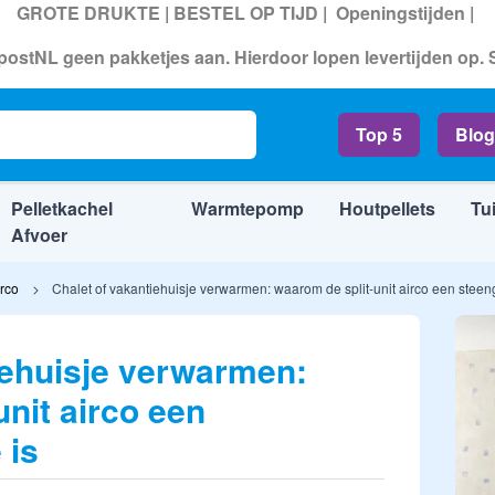
GROTE DRUKTE | BESTEL OP TIJD |
Openingstijden
|
ostNL geen pakketjes aan. Hierdoor lopen levertijden op.
Top 5
Blog
Pelletkachel
Warmtepomp
Houtpellets
Tu
Afvoer
irco
Chalet of vakantiehuisje verwarmen: waarom de split-unit airco een steen
iehuisje verwarmen:
nit airco een
 is