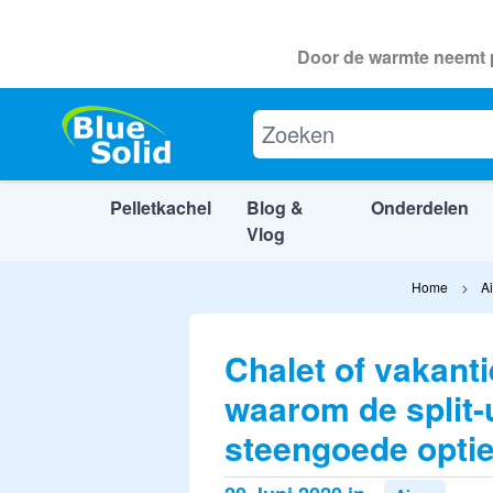
Door de warmte neemt p
Pelletkachel
Blog &
Onderdelen
Vlog
Ga naar de inhoud
Home
A
Chalet of vakant
waarom de split-u
steengoede optie