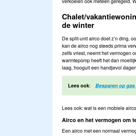
verkoelen ook meteen geregeld. Wel 
Chalet/vakantiewonin
de winter
De split-unit airco doet z’n ding, 
kan de airco nog steeds prima ver
zelfs vriest, neemt het vermogen o
warmtepomp heeft het dan moeilijk
laag, hooguit een handjevol dagen 
Lees ook
:
Besparen op gas 
Lees ook: wat is een mobiele airc
Airco en het vermogen om 
Een airco met een normaal vermoge