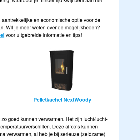
ng, waardoor je minder tijd kwijt bent aan het
n aantrekkelijke en economische optie voor de
an. Wil je meer weten over de mogelijkheden?
el
voor uitgebreide informatie en tips!
Pelletkachel NextWoody
net zo goed kunnen verwarmen. Het zijn lucht/lucht-
temperatuurverschillen. Deze airco’s kunnen
ima verwarmen, al heb je bij serieuze (zeldzame)