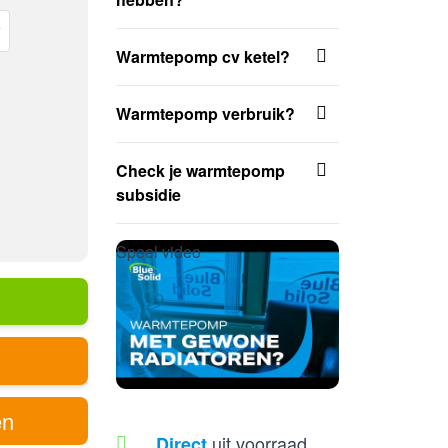
w
Warmtepomp cv ketel?
Warmtepomp verbruik?
Check je warmtepomp
subsidie
Speel video
en
uit voorraad
Direct