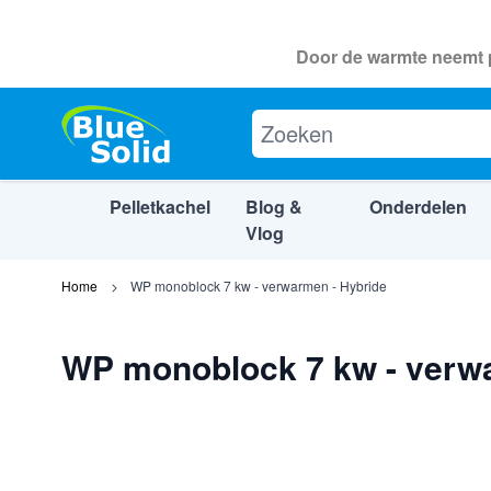
Door de warmte neemt p
WP monoblock 7 kw - verwarmen - Hybr
Beschrijving
Specificaties
Downlo
Pelletkachel
Blog &
Onderdelen
Vlog
Ga naar de inhoud
Home
WP monoblock 7 kw - verwarmen - Hybride
WP monoblock 7 kw - verw