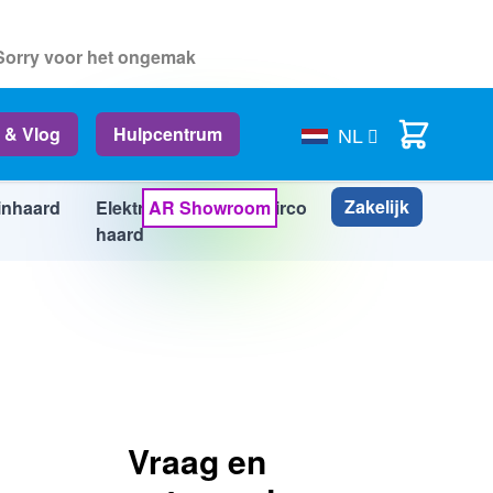
 Sorry voor het ongemak
In Winkelwagen
Cart
 & Vlog
Hulpcentrum
NL
Zakelijk
inhaard
Elektrische
AR Showroom
Airco
Info
haard
Vraag en