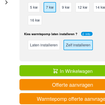
5 kw
7 kw
9 kw
12 kw
14 k
16 kw
Kies warmtepomp laten installeren ?
info
Laten installeren
Zelf installeren
In Winkelwagen
Offerte aanvragen
Warmtepomp offerte aanvrag