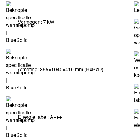
Vermogen: 7 kW
Afmeting: 865×1040×410 mm (HxBxD)
Energie label: A+++