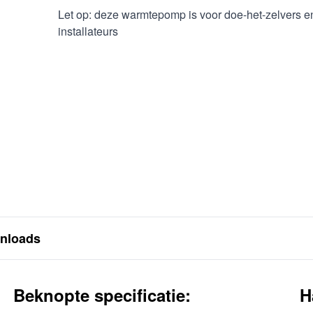
Let op: deze warmtepomp is voor doe-het-zelvers e
installateurs
nloads
Beknopte specificatie:
H