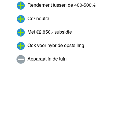
Rendement tussen de 400-500%
Co² neutral
Met €2.850,- subsidie
Ook voor hybride opstelling
Apparaat in de tuin