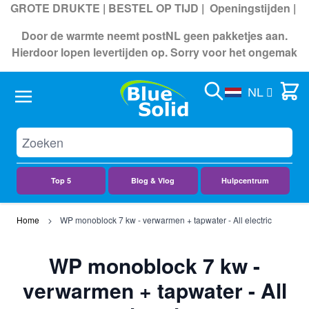
GROTE DRUKTE | BESTEL OP TIJD |
Openingstijden
|
Door de warmte neemt postNL geen pakketjes aan.
Hierdoor lopen levertijden op. Sorry voor het ongemak
Search
Cart
NL
Top 5
Blog & Vlog
Hulpcentrum
Ga naar de inhoud
Home
WP monoblock 7 kw - verwarmen + tapwater - All electric
WP monoblock 7 kw -
verwarmen + tapwater - All