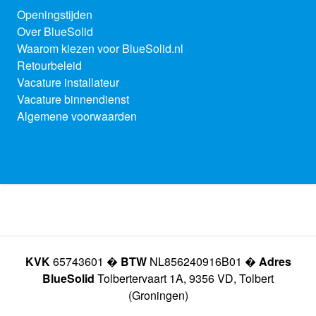
Openingstijden
Over BlueSolid
Waarom kiezen voor BlueSolid.nl
Retourbeleid
Vacature installateur
Vacature binnendienst
Algemene voorwaarden
KVK
65743601 �
BTW
NL856240916B01 �
Adres
BlueSolid
Tolbertervaart 1A, 9356 VD, Tolbert
(Groningen)