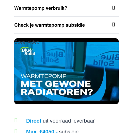
Warmtepomp verbruik?
Check je warmtepomp subsidie
Speel video
uit voorraad leverbaar
Direct
subsidie
Max. €4050,-