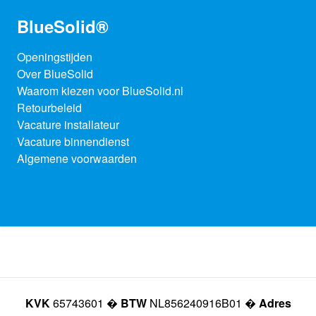
BlueSolid®
Openingstijden
Over BlueSolid
Waarom kiezen voor BlueSolid.nl
Retourbeleid
Vacature installateur
Vacature binnendienst
Algemene voorwaarden
KVK
65743601 �
BTW
NL856240916B01 �
Adres