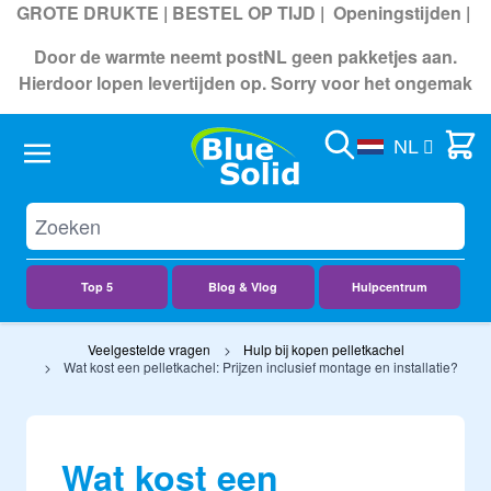
GROTE DRUKTE | BESTEL OP TIJD |
Openingstijden
|
Door de warmte neemt postNL geen pakketjes aan.
Hierdoor lopen levertijden op. Sorry voor het ongemak
Search
Cart
NL
Top 5
Blog & Vlog
Hulpcentrum
Ga naar de inhoud
Veelgestelde vragen
Hulp bij kopen pelletkachel
Wat kost een pelletkachel: Prijzen inclusief montage en installatie?
Wat kost een