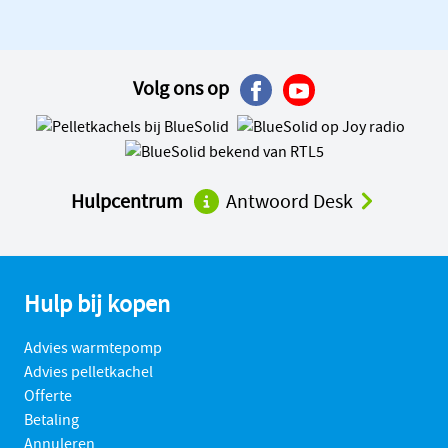
Volg ons op
Hulpcentrum
Antwoord Desk
Hulp bij kopen
Advies warmtepomp
Advies pelletkachel
Offerte
Betaling
Annuleren