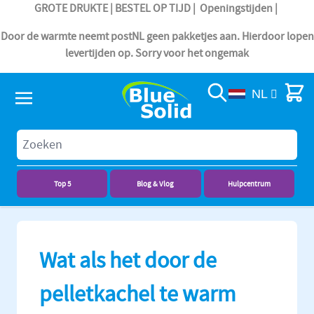
GROTE DRUKTE | BESTEL OP TIJD |
Openingstijden
|
Door de warmte neemt postNL geen pakketjes aan. Hierdoor lopen
levertijden op. Sorry voor het ongemak
Search
Cart
NL
Top 5
Blog & Vlog
Hulpcentrum
Ga naar de inhoud
Wat als het door de
pelletkachel te warm