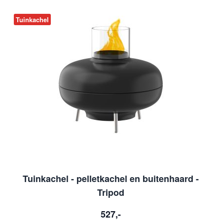
Tuinkachel
T
Tuinkachel - pelletkachel en buitenhaard -
Tripod
527,-