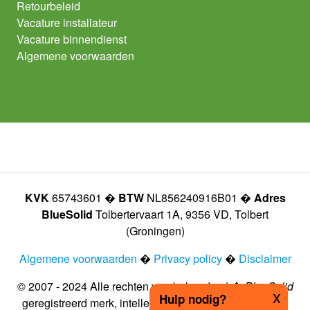
Retourbeleid
Vacature installateur
Vacature binnendienst
Algemene voorwaarden
KVK
65743601 �
BTW
NL856240916B01 �
Adres
BlueSolid
Tolbertervaart 1A, 9356 VD, Tolbert
(Groningen)
Algemene voorwaarden
�
Privacy policy
�
Disclaimer
© 2007 - 2024 Alle rechten voorbehouden | �
BlueSolid
x
Hulp nodig?
geregistreerd merk, intellectueel eigendom vastgelegd