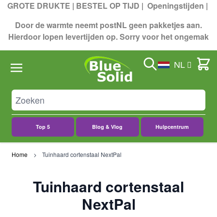
GROTE DRUKTE | BESTEL OP TIJD |
Openingstijden
|
Door de warmte neemt postNL geen pakketjes aan.
Hierdoor lopen levertijden op. Sorry voor het ongemak
Search
Cart
NL
Top 5
Blog & Vlog
Hulpcentrum
Ga naar de inhoud
Home
Tuinhaard cortenstaal NextPal
Tuinhaard cortenstaal
NextPal