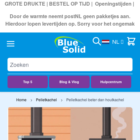
GROTE DRUKTE | BESTEL OP TIJD |
Openingstijden
|
Door de warmte neemt postNL geen pakketjes aan.
Hierdoor lopen levertijden op. Sorry voor het ongemak
Search
Cart
NL
Top 5
Blog & Vlog
Hulpcentrum
Ga naar de inhoud
Home
Pelletkachel
Pelletkachel beter dan houtkachel