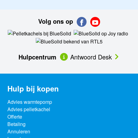
Volg ons op
Hulpcentrum
Antwoord Desk
Hulp bij kopen
Advies warmtepomp
Advies pelletkachel
Offerte
Betaling
Annuleren