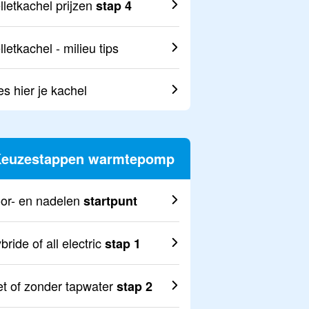
lletkachel prijzen
stap 4
lletkachel - milieu tips
es hier je kachel
euzestappen warmtepomp
or- en nadelen
startpunt
bride of all electric
stap 1
t of zonder tapwater
stap 2