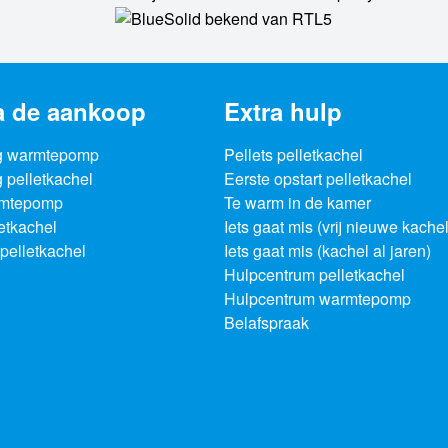
a de aankoop
Extra hulp
g warmtepomp
Pellets pelletkachel
 pelletkachel
Eerste opstart pelletkachel
rmtepomp
Te warm in de kamer
letkachel
Iets gaat mis (vrij nieuwe kachel
pelletkachel
Iets gaat mis (kachel al jaren)
Hulpcentrum pelletkachel
Hulpcentrum warmtepomp
Belafspraak