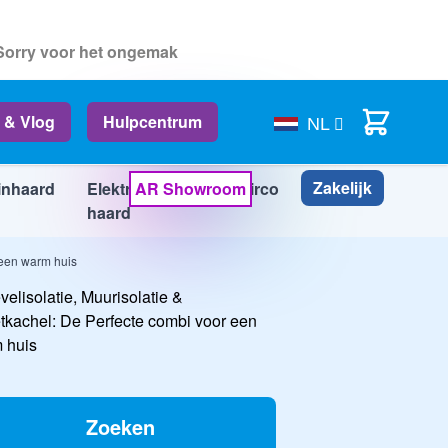
 Sorry voor het ongemak
Cart
 & Vlog
Hulpcentrum
NL
Zakelijk
inhaard
Elektrische
AR Showroom
Airco
Info
haard
 een warm huis
Zoeken