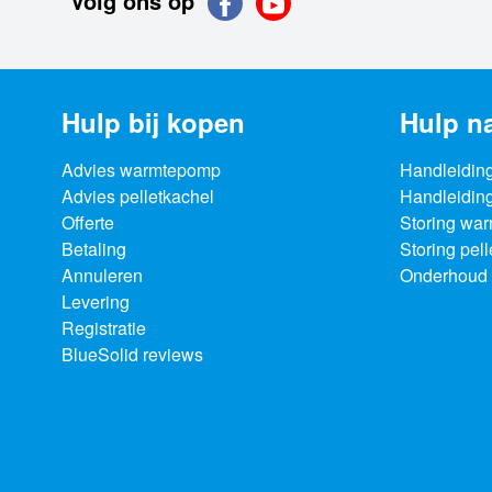
Volg ons op
Hulp bij kopen
Hulp n
Advies warmtepomp
Handleidin
Advies pelletkachel
Handleiding
Offerte
Storing wa
Betaling
Storing pel
Annuleren
Onderhoud 
Levering
Registratie
BlueSolid reviews