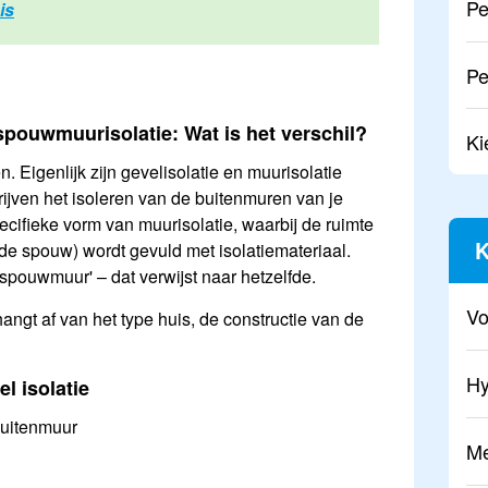
Pe
is
Pe
 spouwmuurisolatie: Wat is het verschil?
Ki
. Eigenlijk zijn gevelisolatie en muurisolatie
jven het isoleren van de buitenmuren van je
cifieke vorm van muurisolatie, waarbij de ruimte
K
de spouw) wordt gevuld met isolatiemateriaal.
 spouwmuur' – dat verwijst naar hetzelfde.
Vo
ngt af van het type huis, de constructie van de
Hy
l isolatie
buitenmuur
Me