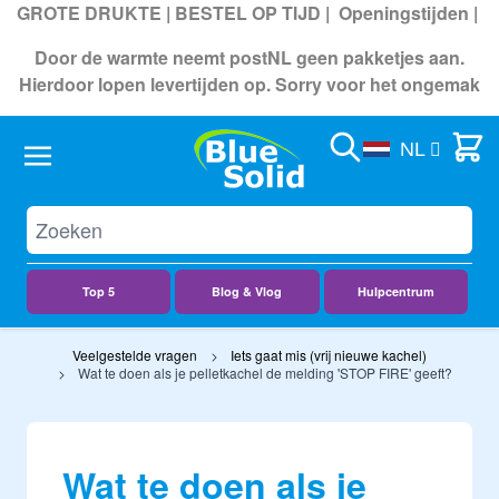
GROTE DRUKTE | BESTEL OP TIJD |
Openingstijden
|
Door de warmte neemt postNL geen pakketjes aan.
Hierdoor lopen levertijden op. Sorry voor het ongemak
Search
Cart
NL
Top 5
Blog & Vlog
Hulpcentrum
Ga naar de inhoud
Veelgestelde vragen
Iets gaat mis (vrij nieuwe kachel)
Wat te doen als je pelletkachel de melding 'STOP FIRE' geeft?
Wat te doen als je