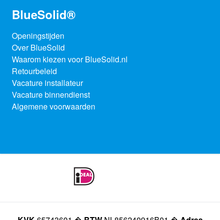
BlueSolid®
Openingstijden
Over BlueSolid
Waarom kiezen voor BlueSolid.nl
Retourbeleid
Vacature installateur
Vacature binnendienst
Algemene voorwaarden
KVK
65743601 �
BTW
NL856240916B01 �
Adres