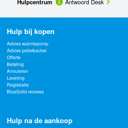
Hulpcentrum
Antwoord Desk
Hulp bij kopen
Advies warmtepomp
Advies pelletkachel
Offerte
Betaling
Annuleren
Levering
Registratie
BlueSolid reviews
Hulp na de aankoop