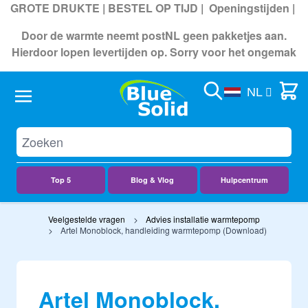
GROTE DRUKTE | BESTEL OP TIJD |
Openingstijden
|
Door de warmte neemt postNL geen pakketjes aan.
Hierdoor lopen levertijden op. Sorry voor het ongemak
Search
Cart
NL
Top 5
Blog & Vlog
Hulpcentrum
Ga naar de inhoud
Veelgestelde vragen
Advies installatie warmtepomp
Artel Monoblock, handleiding warmtepomp (Download)
Artel Monoblock,