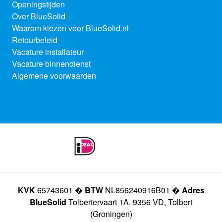
Openingstijden
Over BlueSolid
Waarom kiezen voor BlueSolid.nl
Retourbeleid
Vacature installateur
Vacature binnendienst
Algemene voorwaarden
KVK
65743601 �
BTW
NL856240916B01 �
Adres
BlueSolid
Tolbertervaart 1A, 9356 VD, Tolbert
(Groningen)