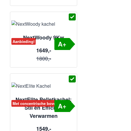
NextWoody 9Kw
Aanbieding!
A+
1649,-
1800,-
NextElite Pelletkachel:
Met concentrische bovenafvoer
A+
Stil en Efficiënt
Verwarmen
1549,-