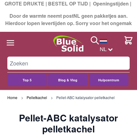
GROTE DRUKTE | BESTEL OP TIJD |
Openingstijden
|
Door de warmte neemt postNL geen pakketjes aan.
Hierdoor lopen levertijden op. Sorry voor het ongemak
Search
Cart
NL
Top 5
Blog & Vlog
Hulpcentrum
Ga naar de inhoud
Home
Pelletkachel
Pellet-ABC katalysator pelletkachel
Pellet-ABC katalysator
pelletkachel