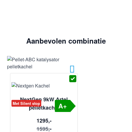
Aanbevolen combinatie
NextGen 9kW Artel
Met Silent stop
A+
pelletkachel
1295,-
1595,-