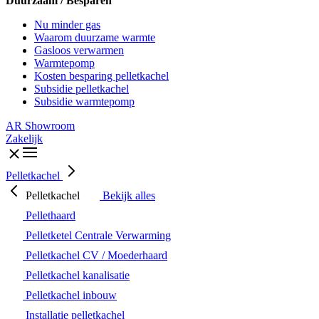
Duurzaam / Besparen
Nu minder gas
Waarom duurzame warmte
Gasloos verwarmen
Warmtepomp
Kosten besparing pelletkachel
Subsidie pelletkachel
Subsidie warmtepomp
AR Showroom
Zakelijk
Pelletkachel
Pelletkachel
Bekijk alles
Pellethaard
Pelletketel Centrale Verwarming
Pelletkachel CV / Moederhaard
Pelletkachel kanalisatie
Pelletkachel inbouw
Installatie pelletkachel