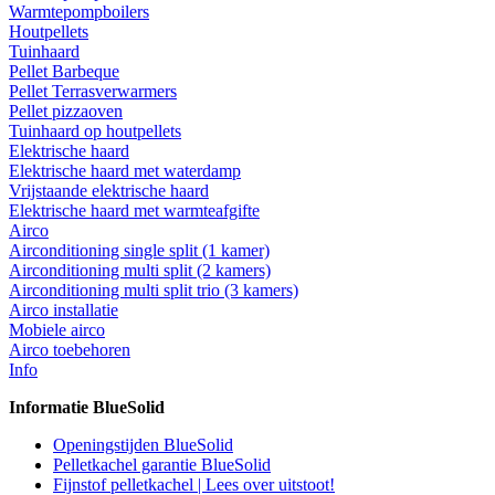
Warmtepompboilers
Houtpellets
Tuinhaard
Pellet Barbeque
Pellet Terrasverwarmers
Pellet pizzaoven
Tuinhaard op houtpellets
Elektrische haard
Elektrische haard met waterdamp
Vrijstaande elektrische haard
Elektrische haard met warmteafgifte
Airco
Airconditioning single split (1 kamer)
Airconditioning multi split (2 kamers)
Airconditioning multi split trio (3 kamers)
Airco installatie
Mobiele airco
Airco toebehoren
Info
Informatie BlueSolid
Openingstijden BlueSolid
Pelletkachel garantie BlueSolid
Fijnstof pelletkachel | Lees over uitstoot!