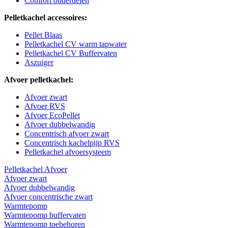
Comfort onderdelen
Pelletkachel accessoires:
Pellet Blaas
Pelletkachel CV warm tapwater
Pelletkachel CV Buffervaten
Aszuiger
Afvoer pelletkachel:
Afvoer zwart
Afvoer RVS
Afvoer EcoPellet
Afvoer dubbelwandig
Concentrisch afvoer zwart
Concentrisch kachelpijp RVS
Pelletkachel afvoersysteem
Pelletkachel Afvoer
Afvoer zwart
Afvoer dubbelwandig
Afvoer concentrische zwart
Warmtepomp
Warmtepomp buffervaten
Warmtepomp toebehoren