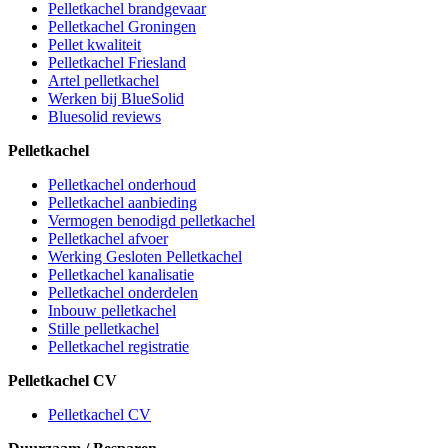
Pelletkachel brandgevaar
Pelletkachel Groningen
Pellet kwaliteit
Pelletkachel Friesland
Artel pelletkachel
Werken bij BlueSolid
Bluesolid reviews
Pelletkachel
Pelletkachel onderhoud
Pelletkachel aanbieding
Vermogen benodigd pelletkachel
Pelletkachel afvoer
Werking Gesloten Pelletkachel
Pelletkachel kanalisatie
Pelletkachel onderdelen
Inbouw pelletkachel
Stille pelletkachel
Pelletkachel registratie
Pelletkachel CV
Pelletkachel CV