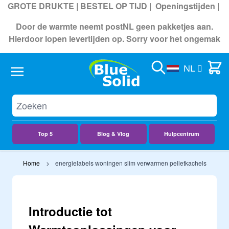
GROTE DRUKTE | BESTEL OP TIJD |
Openingstijden
|
Door de warmte neemt postNL geen pakketjes aan.
Hierdoor lopen levertijden op. Sorry voor het ongemak
Search
Cart
NL
Top 5
Blog & Vlog
Hulpcentrum
Ga naar de inhoud
Home
energielabels woningen slim verwarmen pelletkachels
Introductie tot