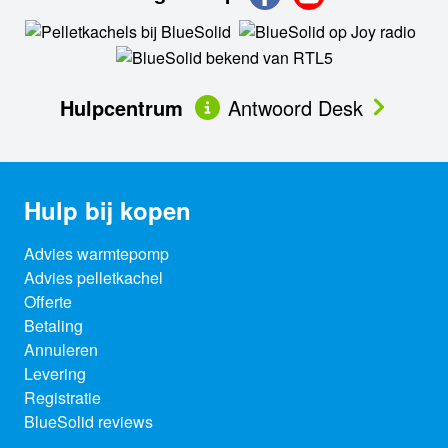
Hulpcentrum
Antwoord Desk
Hulp bij kopen
Advies warmtepomp
Advies pelletkachel
Offerte
Betaling
Annuleren
Levering
Registratie
BlueSolid reviews