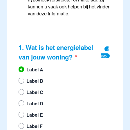
kunnen u vaak ook helpen bij het vinden
van deze informatie.
1. Wat is het energielabel
van jouw woning?
info
Label A
Label B
Label C
Label D
Label E
Label F