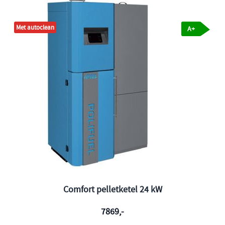
Met autoclean
A
A+
Comfort pelletketel 24 kW
7869,-