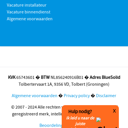
Vacature installateur
Vacature binnendienst
Algemene voorwaarden
KVK
65743601 �
BTW
NL856240916B01 �
Adres BlueSolid
Tolbertervaart 1A, 9356 VD, Tolbert (Groningen)
Algemene voorwaarden
�
Privacy policy
�
Disclaimer
© 2007 - 2024 Alle rechten voorbehouden | �
BlueSolid
x
Hulp nodig?
geregistreerd merk, intellectueel eigendom vastgelegd
Ik leid u naar de
juiste
Beoordeling door klanten