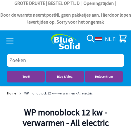
GROTE DRUKTE | BESTEL OP TIJD |
Openingstijden
|
Door de warmte neemt postNL geen pakketjes aan. Hierdoor lopen
levertijden op. Sorry voor het ongemak
Search
Cart
NL
Top 5
Blog & Vlog
Hulpcentrum
Ga naar de inhoud
Home
WP monoblock 12 kw - verwarmen - All electric
WP monoblock 12 kw -
verwarmen - All electric