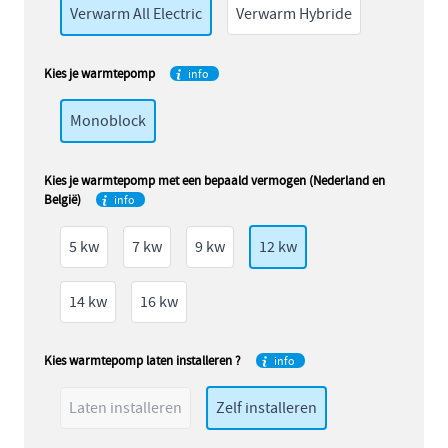
Verwarm All Electric
Verwarm Hybride
Kies je warmtepomp
info
Monoblock
Kies je warmtepomp met een bepaald vermogen (Nederland en
België)
info
5 kw
7 kw
9 kw
12 kw
14 kw
16 kw
Kies warmtepomp laten installeren ?
info
Laten installeren
Zelf installeren