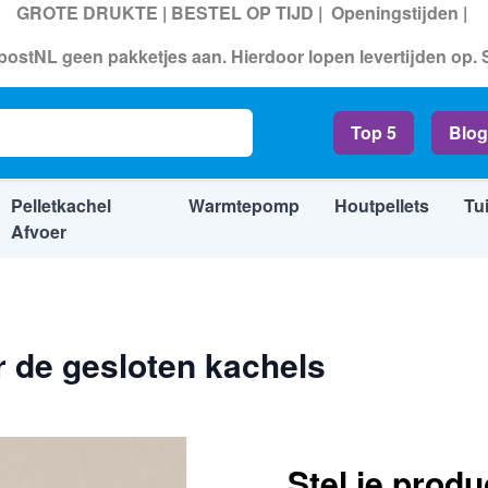
GROTE DRUKTE | BESTEL OP TIJD |
Openingstijden
|
ostNL geen pakketjes aan. Hierdoor lopen levertijden op.
 kachels
Top 5
Blog
ads
Pelletkachel
Warmtepomp
Houtpellets
Tu
Afvoer
 de gesloten kachels
Stel je prod