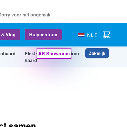
 Sorry voor het ongemak
In Winkelwagen
Cart
 & Vlog
Hulpcentrum
NL
Zakelijk
inhaard
Elektrische
AR Showroom
Airco
Info
haard
uct samen