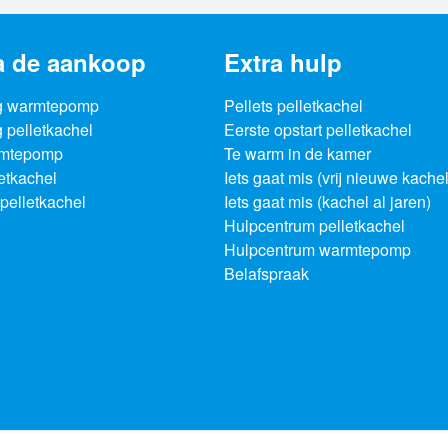
a de aankoop
Extra hulp
g warmtepomp
Pellets pelletkachel
 pelletkachel
Eerste opstart pelletkachel
rmtepomp
Te warm in de kamer
letkachel
Iets gaat mis (vrij nieuwe kachel
pelletkachel
Iets gaat mis (kachel al jaren)
Hulpcentrum pelletkachel
Hulpcentrum warmtepomp
Belafspraak