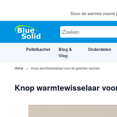
Door de warmte neemt p
Knop warmtewisselaar voor de gesloten
Beschrijving
Specificaties
Downlo
Pelletkachel
Blog &
Onderdelen
Vlog
Ga naar de inhoud
Home
Knop warmtewisselaar voor de gesloten kachels
Knop warmtewisselaar voor