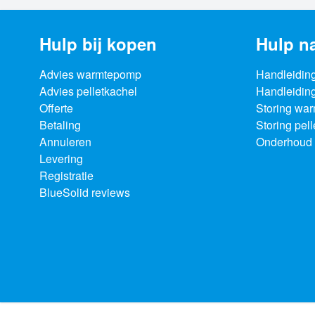
Hulp bij kopen
Hulp n
Advies warmtepomp
Handleidin
Advies pelletkachel
Handleiding
Offerte
Storing wa
Betaling
Storing pel
Annuleren
Onderhoud 
Levering
Registratie
BlueSolid reviews