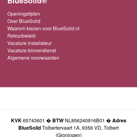
BlueSolid®
Openingstijden
Over BlueSolid
Waarom kiezen voor BlueSolid.nl
Retourbeleid
Vacature installateur
Vacature binnendienst
Algemene voorwaarden
KVK
65743601 �
BTW
NL856240916B01 �
Adres
BlueSolid
Tolbertervaart 1A, 9356 VD, Tolbert
(Groningen)