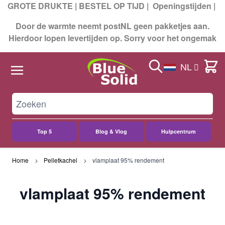
GROTE DRUKTE | BESTEL OP TIJD |
Openingstijden
|
Door de warmte neemt postNL geen pakketjes aan.
Hierdoor lopen levertijden op. Sorry voor het ongemak
Search
Cart
NL
Top 5
Blog & Vlog
Hulpcentrum
Ga naar de inhoud
Home
Pelletkachel
vlamplaat 95% rendement
vlamplaat 95% rendement