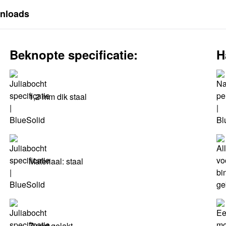
nloads
Beknopte specificatie:
H
1,2 mm dik staal
Materiaal: staal
Zwart gelakt