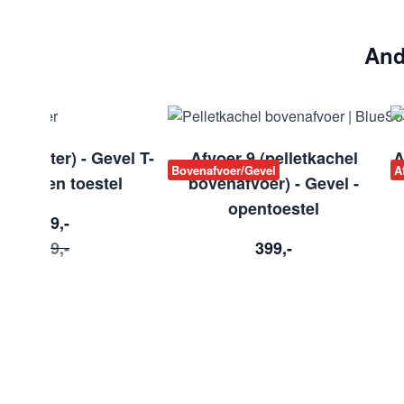
And
2 (achter) - Gevel T-
Afvoer 9 (pelletkachel
A
voer
Bovenafvoer/Gevel
A
uk - open toestel
bovenafvoer) - Gevel -
opentoestel
449,-
499,-
399,-