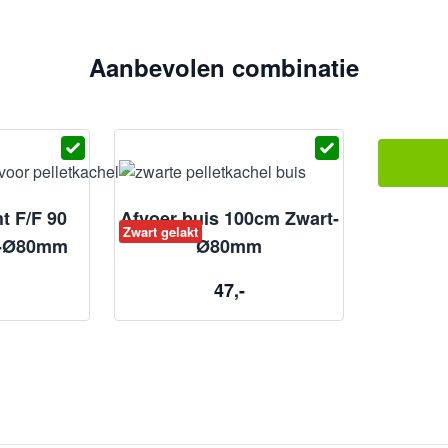
Aanbevolen combinatie
t F/F 90
Afvoer buis 100cm Zwart-
Zwart gelakt
t-Ø80mm
Ø80mm
47,-