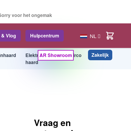
 Sorry voor het ongemak
In Winkelwagen
Cart
 & Vlog
Hulpcentrum
NL
Zakelijk
inhaard
Elektrische
AR Showroom
Airco
Info
haard
Vraag en