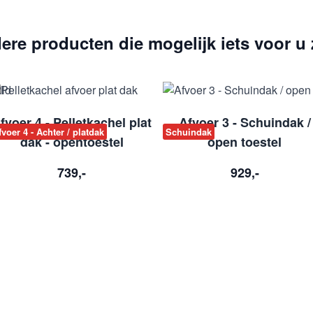
ere producten die mogelijk iets voor u z
fvoer 4 - Pelletkachel plat
Afvoer 3 - Schuindak /
fvoer 4 - Achter / platdak
Schuindak
dak - opentoestel
open toestel
739,-
929,-