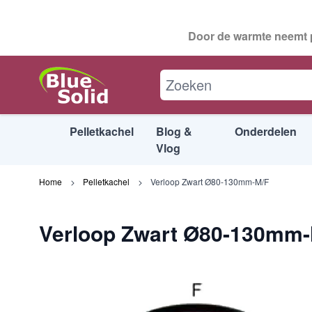
Door de warmte neemt p
Verloop Zwart Ø80-130mm-M/F
Beschrijving
Specificaties
Downlo
Pelletkachel
Blog &
Onderdelen
Vlog
Ga naar de inhoud
Home
Pelletkachel
Verloop Zwart Ø80-130mm-M/F
Verloop Zwart Ø80-130mm-