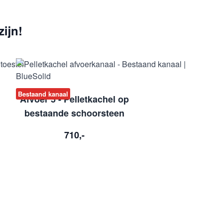
ijn!
Bestaand kanaal
Afvoer 5 - Pelletkachel op
bestaande schoorsteen
710,-