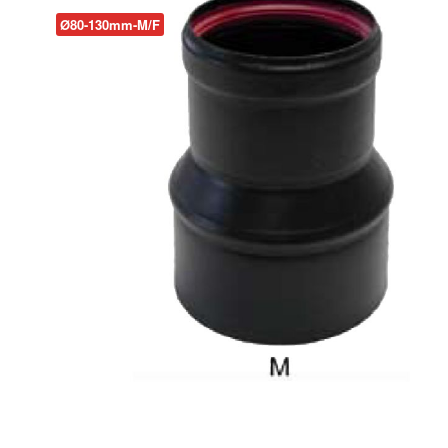
Ø80-130mm-M/F