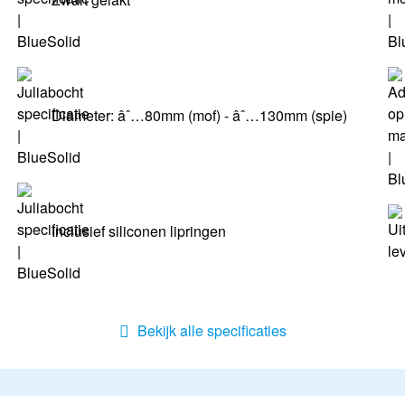
Diameter: âˆ…80mm (mof) - âˆ…130mm (spie)
Inclusief siliconen lipringen
Bekijk alle specificaties