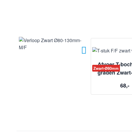
Afvoer T-boch
Zwart-Ø80mm
graden Zwar
68,-