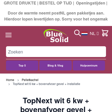
GROTE DRUKTE | BESTEL OP TIJD |
Openingstijden
|
Door de warmte neemt postNL geen pakketjes aan.
Hierdoor lopen levertijden op. Sorry voor het ongemak
Search
Cart
NL
Top 5
Blog & Vlog
Hulpcentrum
Ga naar de inhoud
Home
Pelletkachel
TopNext wit 6 kw + bovenafvoer gevel + installatie
TopNext wit 6 kw +
bovenafvoer gevel +