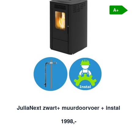
N
A+
JuliaNext zwart+ muurdoorvoer + instal
1998,-