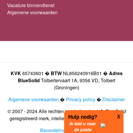
Vacature binnendienst
Algemene voorwaarden
KVK
65743601 �
BTW
NL856240916B01 �
Adres
BlueSolid
Tolbertervaart 1A, 9356 VD, Tolbert
(Groningen)
Algemene voorwaarden
�
Privacy policy
�
Disclaimer
© 2007 - 2024 Alle rechten voorbehouden | �
BlueSolid
x
Hulp nodig?
geregistreerd merk, intellectueel eigendom vastgelegd
Ik leid u naar
de juiste
Beoordeling door klanten