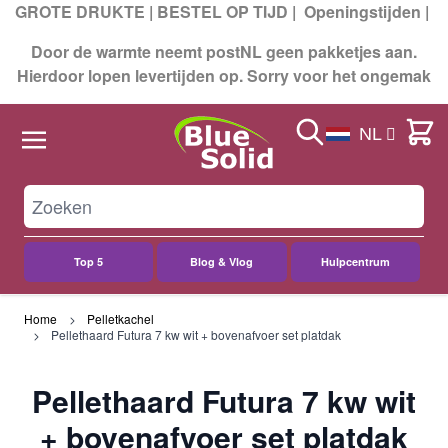
GROTE DRUKTE | BESTEL OP TIJD |
Openingstijden
|
Door de warmte neemt postNL geen pakketjes aan.
Hierdoor lopen levertijden op. Sorry voor het ongemak
Search
Cart
NL
Top 5
Blog & Vlog
Hulpcentrum
Ga naar de inhoud
Home
Pelletkachel
Pellethaard Futura 7 kw wit + bovenafvoer set platdak
Pellethaard Futura 7 kw wit
+ bovenafvoer set platdak