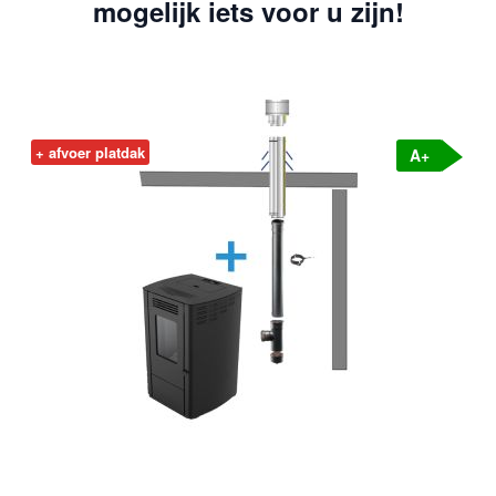
mogelijk iets voor u zijn!
+ afvoer platdak
in
A+