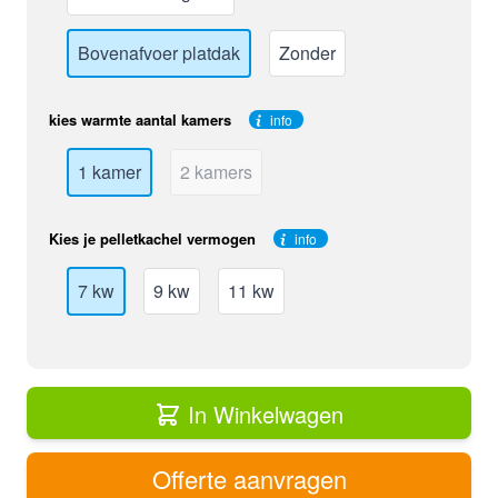
Bovenafvoer platdak
Zonder
kies warmte aantal kamers
info
1 kamer
2 kamers
Kies je pelletkachel vermogen
info
7 kw
9 kw
11 kw
In Winkelwagen
Offerte aanvragen