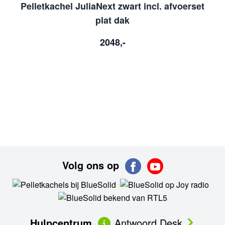
Pelletkachel JuliaNext zwart incl. afvoerset
N
plat dak
2048,-
Volg ons op
Hulpcentrum
Antwoord Desk