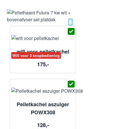
wifi voor pelletkachel
Wifi voor 3 knopbediening
175,-
Pelletkachel aszuiger
POWX308
128,-