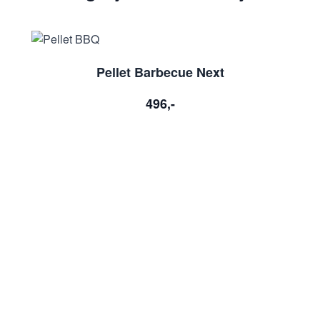
Pellet Barbecue Next
T
496,-