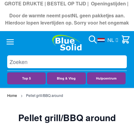
GROTE DRUKTE | BESTEL OP TIJD |
Openingstijden
|
Door de warmte neemt postNL geen pakketjes aan.
Hierdoor lopen levertijden op. Sorry voor het ongemak
Search
Cart
NL
Top 5
Blog & Vlog
Hulpcentrum
Ga naar de inhoud
Home
Pellet grill/BBQ around
Pellet grill/BBQ around