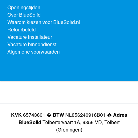
Openingstijden
Over BlueSolid
Waarom kiezen voor BlueSolid.nl
Retourbeleid
Vacature installateur
Vacature binnendienst
Algemene voorwaarden
KVK
65743601 �
BTW
NL856240916B01 �
Adres
BlueSolid
Tolbertervaart 1A, 9356 VD, Tolbert
(Groningen)