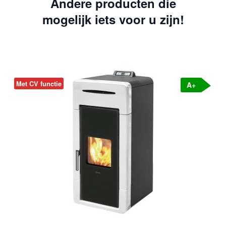
Andere producten die
mogelijk iets voor u zijn!
Met CV functie
M
A+