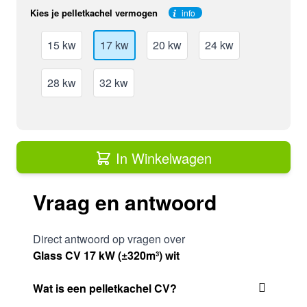
Kies je pelletkachel vermogen
info
15 kw
17 kw
20 kw
24 kw
28 kw
32 kw
In Winkelwagen
Vraag en antwoord
Direct antwoord op vragen over
Glass CV 17 kW (±320m³) wit
Wat is een pelletkachel CV?