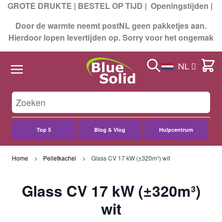
GROTE DRUKTE | BESTEL OP TIJD |
Openingstijden
|
Door de warmte neemt postNL geen pakketjes aan.
Hierdoor lopen levertijden op. Sorry voor het ongemak
Search
Cart
NL
Top 5
Blog & Vlog
Hulpcentrum
Ga naar de inhoud
Home
Pelletkachel
Glass CV 17 kW (±320m³) wit
Glass CV 17 kW (±320m³)
wit