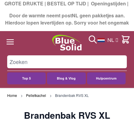
GROTE DRUKTE | BESTEL OP TIJD |
Openingstijden
|
Door de warmte neemt postNL geen pakketjes aan.
Hierdoor lopen levertijden op. Sorry voor het ongemak
Search
Cart
NL
Top 5
Blog & Vlog
Hulpcentrum
Ga naar de inhoud
Home
Pelletkachel
Brandenbak RVS XL
Brandenbak RVS XL