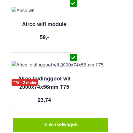
Airco wifi module
59,-
Airco leidinggoot wit
T75 - 2 meter
2000x74x56mm T75
23,74
In winkelwagen