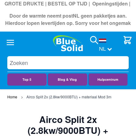
GROTE DRUKTE | BESTEL OP TIJD |
Openingstijden
|
Door de warmte neemt postNL geen pakketjes aan.
Hierdoor lopen levertijden op. Sorry voor het ongemak
Search
Cart
NL
Top 5
Blog & Vlog
Hulpcentrum
Ga naar de inhoud
Home
Airco Split 2x (2.8kw/9000BTU) + materiaal Mod 3m
Airco Split 2x
(2.8kw/9000BTU) +