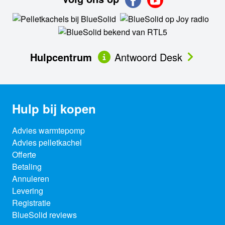
Hulpcentrum
Antwoord Desk
Hulp bij kopen
Advies warmtepomp
Advies pelletkachel
Offerte
Betaling
Annuleren
Levering
Registratie
BlueSolid reviews