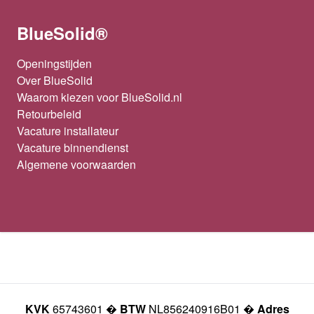
BlueSolid®
Openingstijden
Over BlueSolid
Waarom kiezen voor BlueSolid.nl
Retourbeleid
Vacature installateur
Vacature binnendienst
Algemene voorwaarden
KVK
65743601 �
BTW
NL856240916B01 �
Adres