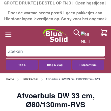
GROTE DRUKTE | BESTEL OP TIJD |
Openingstijden
|
Door de warmte neemt postNL geen pakketjes aan.
Hierdoor lopen levertijden op. Sorry voor het ongemak
Search
Cart
NL
Top 5
Blog & Vlog
Hulpcentrum
Ga naar de inhoud
Home
Pelletkachel
Afvoerbuis DW 33 cm, Ø80/130mm-RVS
Afvoerbuis DW 33 cm,
Ø80/130mm-RVS