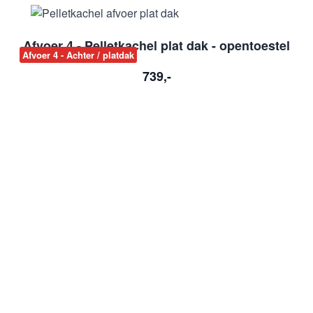
Afvoer 4 - Pelletkachel plat dak - opentoestel
Afvoer 4 - Achter / platdak
S
739,-