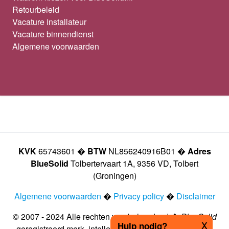
Retourbeleid
Vacature installateur
Vacature binnendienst
Algemene voorwaarden
KVK
65743601 �
BTW
NL856240916B01 �
Adres
BlueSolid
Tolbertervaart 1A, 9356 VD, Tolbert
(Groningen)
Algemene voorwaarden
�
Privacy policy
�
Disclaimer
© 2007 - 2024 Alle rechten voorbehouden | �
BlueSolid
x
Hulp nodig?
geregistreerd merk, intellectueel eigendom vastgelegd