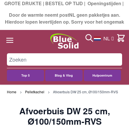
GROTE DRUKTE | BESTEL OP TIJD |
Openingstijden
|
Door de warmte neemt postNL geen pakketjes aan.
Hierdoor lopen levertijden op. Sorry voor het ongemak
Search
Cart
NL
Top 5
Blog & Vlog
Hulpcentrum
Ga naar de inhoud
Home
Pelletkachel
Afvoerbuis DW 25 cm, Ø100/150mm-RVS
Afvoerbuis DW 25 cm,
Ø100/150mm-RVS