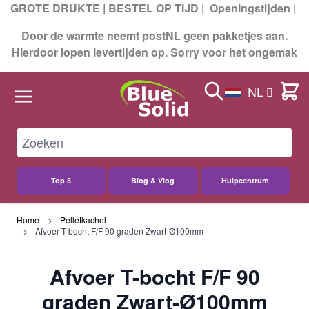
GROTE DRUKTE | BESTEL OP TIJD |
Openingstijden
|
Door de warmte neemt postNL geen pakketjes aan.
Hierdoor lopen levertijden op. Sorry voor het ongemak
Search
Cart
NL
Top 5
Blog & Vlog
Hulpcentrum
Ga naar de inhoud
Home
Pelletkachel
Afvoer T-bocht F/F 90 graden Zwart-Ø100mm
Afvoer T-bocht F/F 90
graden Zwart-Ø100mm