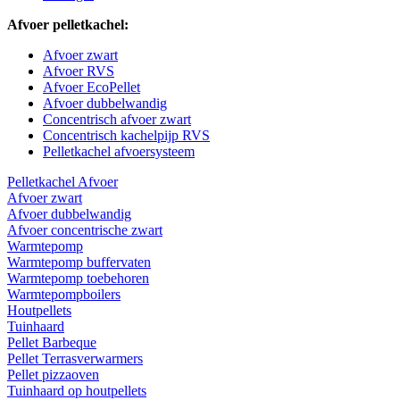
Afvoer pelletkachel:
Afvoer zwart
Afvoer RVS
Afvoer EcoPellet
Afvoer dubbelwandig
Concentrisch afvoer zwart
Concentrisch kachelpijp RVS
Pelletkachel afvoersysteem
Pelletkachel Afvoer
Afvoer zwart
Afvoer dubbelwandig
Afvoer concentrische zwart
Warmtepomp
Warmtepomp buffervaten
Warmtepomp toebehoren
Warmtepompboilers
Houtpellets
Tuinhaard
Pellet Barbeque
Pellet Terrasverwarmers
Pellet pizzaoven
Tuinhaard op houtpellets