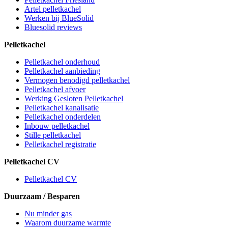
Artel pelletkachel
Werken bij BlueSolid
Bluesolid reviews
Pelletkachel
Pelletkachel onderhoud
Pelletkachel aanbieding
Vermogen benodigd pelletkachel
Pelletkachel afvoer
Werking Gesloten Pelletkachel
Pelletkachel kanalisatie
Pelletkachel onderdelen
Inbouw pelletkachel
Stille pelletkachel
Pelletkachel registratie
Pelletkachel CV
Pelletkachel CV
Duurzaam / Besparen
Nu minder gas
Waarom duurzame warmte