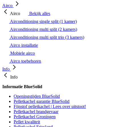
Airco
Airco
Bekijk alles
Airconditioning single split (1 kamer)
Airconditioning multi split (2 kamers)
Airconditioning multi split trio (3 kamers)
Airco installatie
Mobiele airco
Airco toebehoren
Info
Info
Informatie BlueSolid
Openingstijden BlueSolid
Pelletkachel garantie BlueSolid
Fijnstof pelletkachel | Lees over uitstoot!
Pelletkachel brandgevaar
Pelletkachel Groningen
Pellet kwaliteit
Pelletkachel Friesland