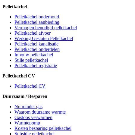
Pelletkachel
Pelletkachel onderhoud
Pelletkachel aanbieding
Vermogen benodigd pelletkachel
Pelletkachel afvoer
Werking Gesloten Pelletkachel
Pelletkachel kanalisatie
Pelletkachel onderdelen
Inbouw pelletkachel
Stille pelletkachel
Pelletkachel registratie
Pelletkachel CV
Pelletkachel CV
Duurzaam / Besparen
Nu minder gas
Waarom duurzame warmte
Gasloos verwarmen
Warmtepomp
Kosten besparing pelletkachel
Subsidie pelletkachel