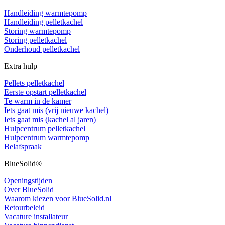
Handleiding warmtepomp
Handleiding pelletkachel
Storing warmtepomp
Storing pelletkachel
Onderhoud pelletkachel
Extra hulp
Pellets pelletkachel
Eerste opstart pelletkachel
Te warm in de kamer
Iets gaat mis (vrij nieuwe kachel)
Iets gaat mis (kachel al jaren)
Hulpcentrum pelletkachel
Hulpcentrum warmtepomp
Belafspraak
BlueSolid®
Openingstijden
Over BlueSolid
Waarom kiezen voor BlueSolid.nl
Retourbeleid
Vacature installateur