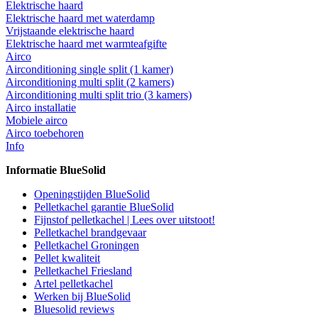
Elektrische haard
Elektrische haard met waterdamp
Vrijstaande elektrische haard
Elektrische haard met warmteafgifte
Airco
Airconditioning single split (1 kamer)
Airconditioning multi split (2 kamers)
Airconditioning multi split trio (3 kamers)
Airco installatie
Mobiele airco
Airco toebehoren
Info
Informatie BlueSolid
Openingstijden BlueSolid
Pelletkachel garantie BlueSolid
Fijnstof pelletkachel | Lees over uitstoot!
Pelletkachel brandgevaar
Pelletkachel Groningen
Pellet kwaliteit
Pelletkachel Friesland
Artel pelletkachel
Werken bij BlueSolid
Bluesolid reviews