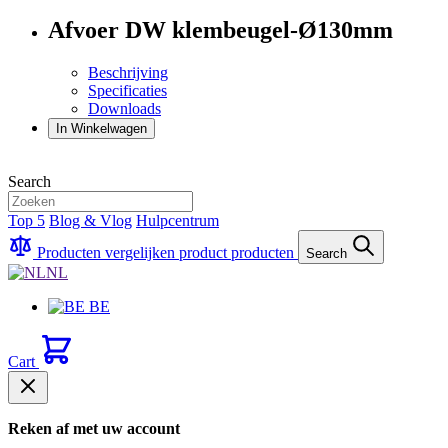
Afvoer DW klembeugel-Ø130mm
Beschrijving
Specificaties
Downloads
In Winkelwagen
Search
Top 5
Blog & Vlog
Hulpcentrum
Producten vergelijken
product
producten
Search
NL
BE
Cart
Reken af met uw account