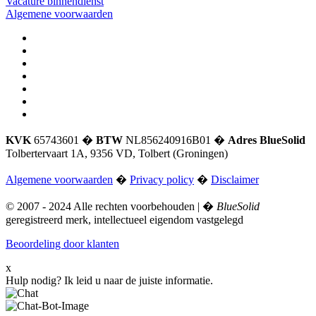
Vacature binnendienst
Algemene voorwaarden
KVK
65743601 �
BTW
NL856240916B01 �
Adres BlueSolid
Tolbertervaart 1A, 9356 VD, Tolbert (Groningen)
Algemene voorwaarden
�
Privacy policy
�
Disclaimer
© 2007 - 2024 Alle rechten voorbehouden | �
BlueSolid
geregistreerd merk, intellectueel eigendom vastgelegd
Beoordeling door klanten
x
Hulp nodig?
Ik leid u naar de juiste informatie.