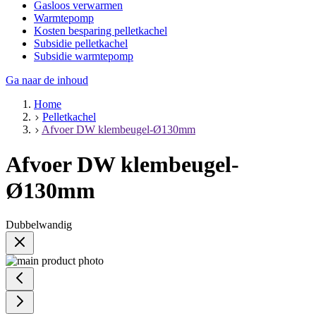
Gasloos verwarmen
Warmtepomp
Kosten besparing pelletkachel
Subsidie pelletkachel
Subsidie warmtepomp
Ga naar de inhoud
Home
Pelletkachel
Afvoer DW klembeugel-Ø130mm
Afvoer DW klembeugel-
Ø130mm
Dubbelwandig