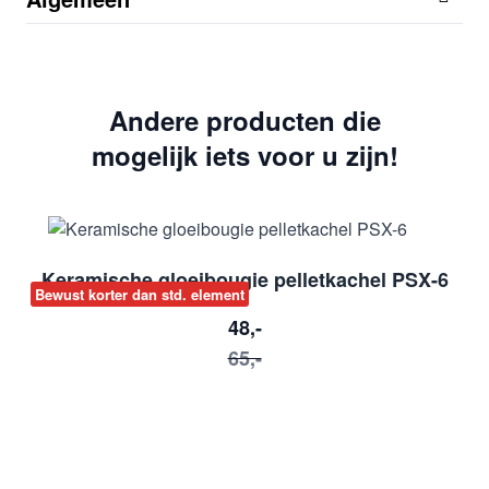
Andere producten die
mogelijk iets voor u zijn!
Keramische gloeibougie pelletkachel PSX-6
Bewust korter dan std. element
48,-
65,-