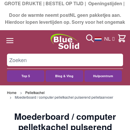
GROTE DRUKTE | BESTEL OP TIJD |
Openingstijden
|
Door de warmte neemt postNL geen pakketjes aan.
Hierdoor lopen levertijden op. Sorry voor het ongemak
Search
Cart
NL
Top 5
Blog & Vlog
Hulpcentrum
Ga naar de inhoud
Home
Pelletkachel
Moederboard / computer pelletkachel pulserend pelletaanvoer
Moederboard / computer
pelletkachel pulserend