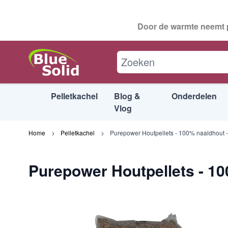
Door de warmte neemt p
Purepower Houtpellets - 100% naaldhou
Beschrijving
Specificaties
Downlo
Pelletkachel
Blog &
Onderdelen
Vlog
Ga naar de inhoud
Home
Pelletkachel
Purepower Houtpellets - 100% naaldhout 
Purepower Houtpellets - 10