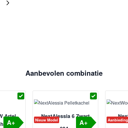
Aanbevolen combinatie
 Artel
NextAlessia 6 Zwart
Nex
Nieuw Model
Aanbieding
A+
A+
chel