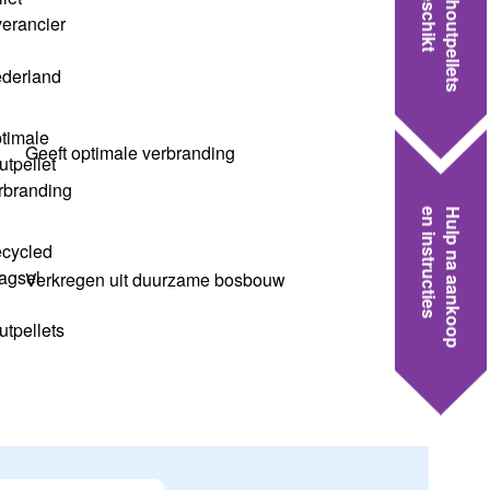
Welke houtpellets
Geeft optimale verbranding
en instructies
Hulp na aankoop
Verkregen uit duurzame bosbouw