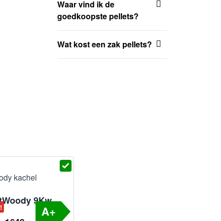
Waar vind ik de
goedkoopste pellets?
Wat kost een zak pellets?
tWoody 9Kw
!
A+