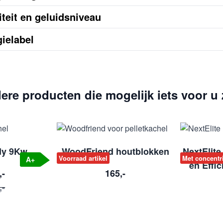
teit en geluidsniveau
ielabel
ere producten die mogelijk iets voor u z
dy 9Kw
WoodFriend houtblokken
NextElite 
Voorraad artikel
Met concentr
A+
en Effi
,-
165,-
,-