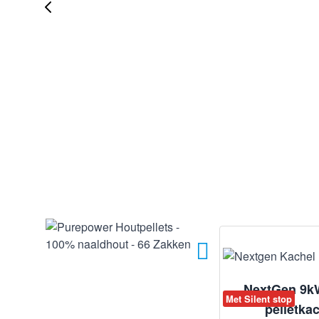
NextGen 9kW
Met Silent stop
pelletka