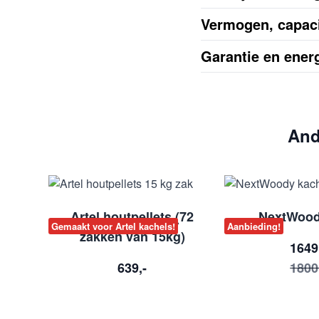
Vermogen, capaci
Garantie en energ
And
Artel houtpellets (72
NextWoo
Gemaakt voor Artel kachels!
Aanbieding!
zakken van 15kg)
1649
639,-
1800