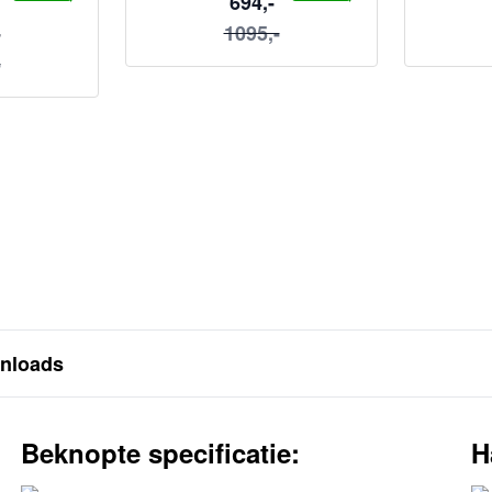
694,-
-
1095,-
-
nloads
Beknopte specificatie:
H