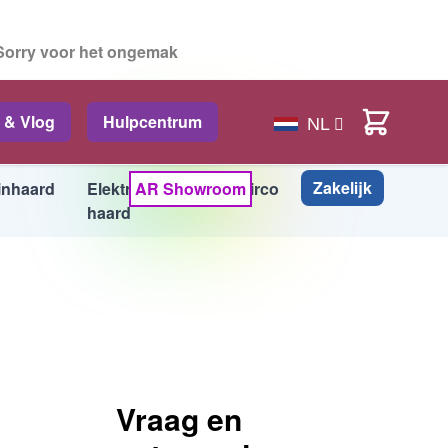
 Sorry voor het ongemak
Cart
 & Vlog
Hulpcentrum
NL
Zakelijk
inhaard
Elektrische
AR Showroom
Airco
Info
haard
Vraag en