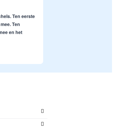
chels. Ten eerste
e mee. Ten
nnee en het