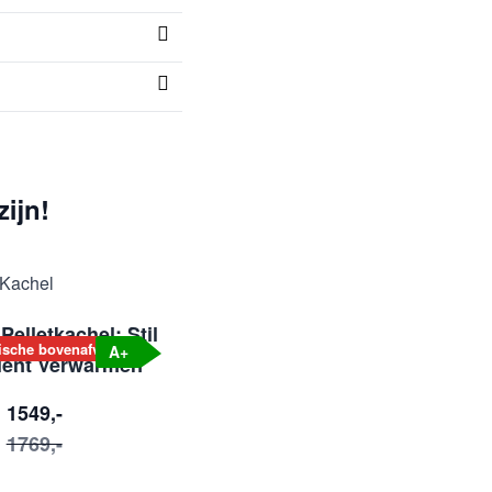
ijn!
Pelletkachel: Stil
ische bovenafvoer
A+
ciënt Verwarmen
1549,-
1769,-