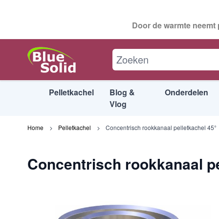
Door de warmte neemt p
Concentrisch rookkanaal pelletkachel 4
Beschrijving
Specificaties
Downlo
Pelletkachel
Blog &
Onderdelen
Vlog
Ga naar de inhoud
Home
Pelletkachel
Concentrisch rookkanaal pelletkachel 45°
Concentrisch rookkanaal pe