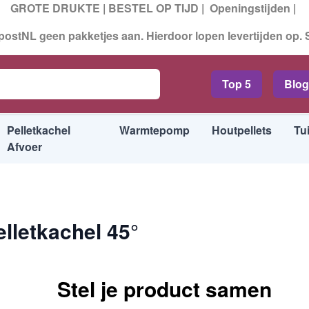
GROTE DRUKTE | BESTEL OP TIJD |
Openingstijden
|
ostNL geen pakketjes aan. Hierdoor lopen levertijden op.
5°
ads
Top 5
Blog
Pelletkachel
Warmtepomp
Houtpellets
Tu
Afvoer
lletkachel 45°
Stel je product samen