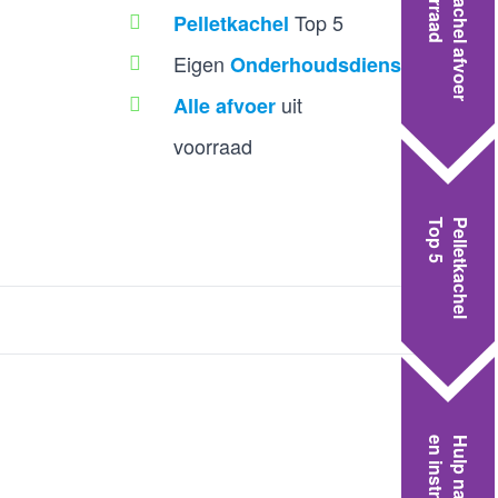
Pelletkachel afvoer
Top 5
Pelletkachel
Eigen
Onderhoudsdienst
uit
Alle afvoer
voorraad
Top 5
Pelletkachel
en instructies