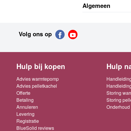
Algemeen
Volg ons op
Hulp bij kopen
Hulp n
Advies warmtepomp
Handleidin
Advies pelletkachel
Handleiding
Offerte
Storing wa
Betaling
Storing pel
Annuleren
Onderhoud 
Levering
Registratie
BlueSolid reviews