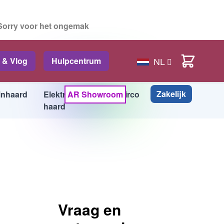
 Sorry voor het ongemak
In Winkelwagen
Cart
 & Vlog
Hulpcentrum
NL
Zakelijk
inhaard
Elektrische
AR Showroom
Airco
Info
haard
Vraag en