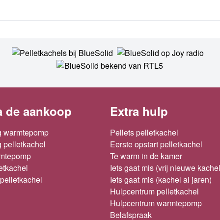
a de aankoop
Extra hulp
g warmtepomp
Pellets pelletkachel
 pelletkachel
Eerste opstart pelletkachel
rmtepomp
Te warm in de kamer
letkachel
Iets gaat mis (vrij nieuwe kachel
pelletkachel
Iets gaat mis (kachel al jaren)
Hulpcentrum pelletkachel
Hulpcentrum warmtepomp
Belafspraak