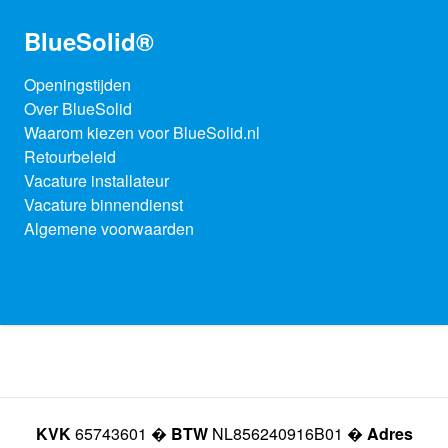
BlueSolid®
Openingstijden
Over BlueSolid
Waarom kiezen voor BlueSolid.nl
Retourbeleid
Vacature installateur
Vacature binnendienst
Algemene voorwaarden
KVK
65743601 �
BTW
NL856240916B01 �
Adres