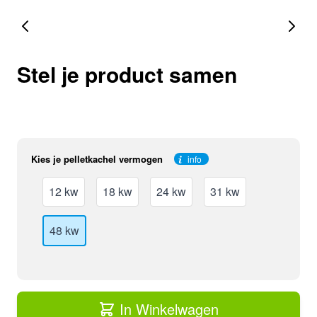
Stel je product samen
Kies je pelletkachel vermogen
info
12 kw
18 kw
24 kw
31 kw
48 kw
In Winkelwagen