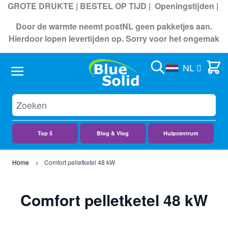
GROTE DRUKTE | BESTEL OP TIJD |
Openingstijden
|
Door de warmte neemt postNL geen pakketjes aan.
Hierdoor lopen levertijden op. Sorry voor het ongemak
Search
Cart
NL
Top 5
Blog & Vlog
Hulpcentrum
Ga naar de inhoud
Home
Comfort pelletketel 48 kW
Comfort pelletketel 48 kW