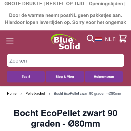
GROTE DRUKTE | BESTEL OP TIJD |
Openingstijden
|
Door de warmte neemt postNL geen pakketjes aan.
Hierdoor lopen levertijden op. Sorry voor het ongemak
Search
Cart
NL
Top 5
Blog & Vlog
Hulpcentrum
Ga naar de inhoud
Home
Pelletkachel
Bocht EcoPellet zwart 90 graden - Ø80mm
Bocht EcoPellet zwart 90
graden - Ø80mm