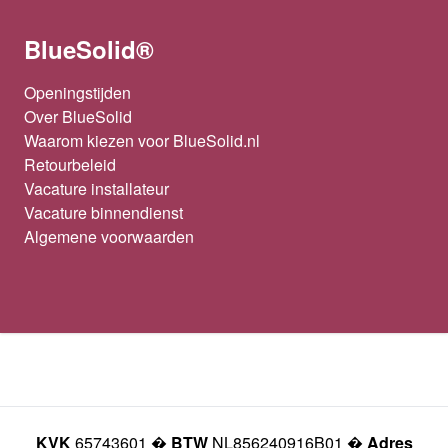
BlueSolid®
Openingstijden
Over BlueSolid
Waarom kiezen voor BlueSolid.nl
Retourbeleid
Vacature installateur
Vacature binnendienst
Algemene voorwaarden
KVK
65743601 �
BTW
NL856240916B01 �
Adres