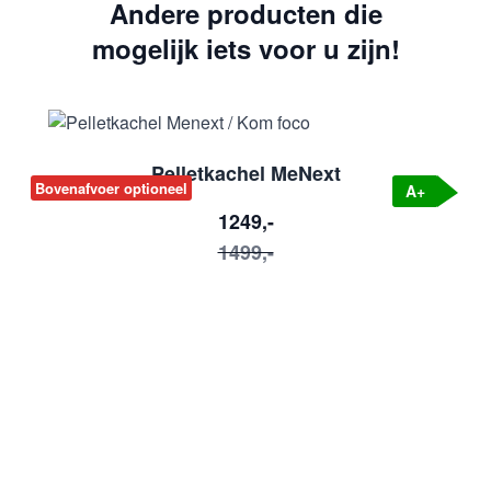
Andere producten die
mogelijk iets voor u zijn!
Pelletkachel MeNext
Bovenafvoer optioneel
U
A+
1249,-
1499,-