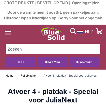
GROTE DRUKTE | BESTEL OP TIJD |
Openingstijden
|
Door de warmte neemt postNL geen pakketjes aan.
Hierdoor lopen levertijden op. Sorry voor het ongemak
Search
Cart
NL
Top 5
Blog & Vlog
Hulpcentrum
Ga naar de inhoud
Home
Pelletkachel
Afvoer 4 - platdak - Special voor JuliaNext
Afvoer 4 - platdak - Special
voor JuliaNext