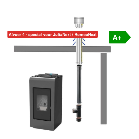
Afvoer 4 - special voor JuliaNext / RomeoNext
A+