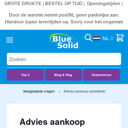
GROTE DRUKTE | BESTEL OP TIJD |
Openingstijden
|
Door de warmte neemt postNL geen pakketjes aan.
Hierdoor lopen levertijden op. Sorry voor het ongemak
Search
Cart
NL
Top 5
Blog & Vlog
Hulpcentrum
Ga naar de inhoud
Veelgestelde vragen
Advies aankoop pelletketel
Advies aankoop