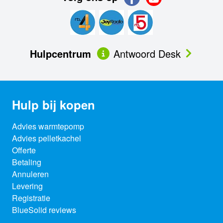
Hulpcentrum
Antwoord Desk
Hulp bij kopen
Advies warmtepomp
Advies pelletkachel
Offerte
Betaling
Annuleren
Levering
Registratie
BlueSolid reviews